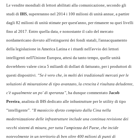
Le vendite mondiali di lettori abilitati alla comunicazione, secondo gli
studi di
IHS
, supereranno nel 2014 i 100 milioni di unità annue, a partire
dagli 82 milioni di unità stimate per quest'anno, per rimanere su quei livelli
fino al 2017. Entro quella data, e nonostante il calo del mercato
nordamericano dovuto all'estinguersi dei fondi statali, l'annacquamento
della legislazione in America Latina e i ritardi nell'avvio dei lettori
intelligenti nell'Unione Europea, attesi da tanto tempo, quelle unità
dovrebbero valere circa 5 miliardi di dollari di fatturato, per i produttori di
questi dispositivi.
“Se è vero che, in molti dei tradizionali mercati per le
soluzioni di misurazione di tipo avanzato, la crescita è risultata deludente,
c'è ugualmente un po' di speranza”
, ha dunque commentato
Jacob
Pereira
, analista di IHS dedicato alle infrastrutture per le utility di tipo
“intelligente”.
“Il massiccio sforzo compiuto dalla Cina nella
modernizzazione delle infrastrutture include una continua revisione dei
vecchi sistemi di misura, per tutta l'ampiezza del Paese, che incide
notevolmente in un territorio di ben oltre 400 milioni di punti di