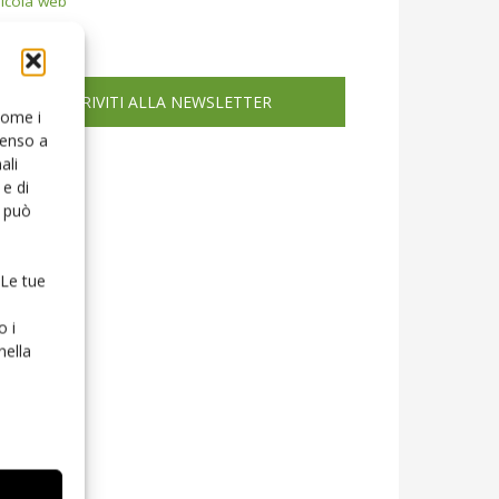
icola web
ISCRIVITI ALLA NEWSLETTER
 come i
senso a
ali
e di
o può
 Le tue
o i
nella