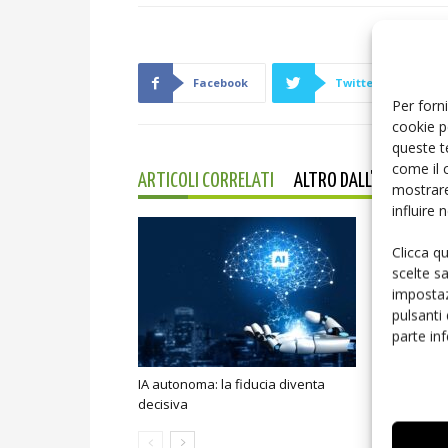
Facebook
Twitter
Per forni
cookie p
queste t
come il 
ARTICOLI CORRELATI
ALTRO DALL'AUTORE
mostrare
influire
Clicca q
scelte s
impostaz
pulsanti
parte in
IA autonoma: la fiducia diventa
Smart home:
decisiva
sicurezza e