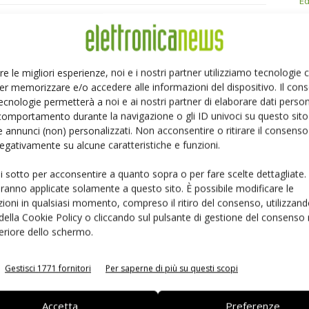
Ed
Linkedin
Pinterest
Email
re le migliori esperienze, noi e i nostri partner utilizziamo tecnologie
er memorizzare e/o accedere alle informazioni del dispositivo. Il con
ecnologie permetterà a noi e ai nostri partner di elaborare dati person
comportamento durante la navigazione o gli ID univoci su questo sito 
 annunci (non) personalizzati. Non acconsentire o ritirare il consens
 negativamente su alcune caratteristiche e funzioni.
ui sotto per acconsentire a quanto sopra o per fare scelte dettagliate.
aranno applicate solamente a questo sito. È possibile modificare le
ioni in qualsiasi momento, compreso il ritiro del consenso, utilizzand
 della Cookie Policy o cliccando sul pulsante di gestione del consenso 
feriore dello schermo.
 la sfida passa da
Siemens e NVIDIA insieme sull’IA
Gestisci 1771 fornitori
Per saperne di più su questi scopi
 interoperabilità
agentica per l’EDA
Accetta
Preferenze