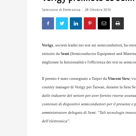
Selezione di Elettronica
-
28 Ottobre 2010
Verigy
, società leader nei test sui semiconduttori, ha ot
istituito da
Semi
(Semiconductor Equipment and Materials I
migliorare la funzionalità e l'efficienza dei test su semico
Il premio è stato consegnato a Taipei da
Vincent Siew
, v
country manager di Verigy per Taiwan, durante la fiera Se
dalle industrie del settore per aver fornito risorse avan
contenuti di dispositivi semiconduttori per il presente e 
amministratore delegato di Semi. “Tali tecnologie innova
dell'elettronica
”.