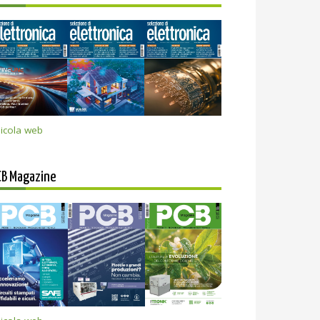
icola web
CB Magazine