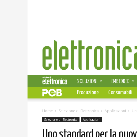
Elettronica
News
SOLUZIONI
EMBEDDED
Produzione
Consumabili
Home
Selezione di Elettronica
Applicazioni
Un
Selezione di Elettronica
Applicazioni
Uno standard per la nuov