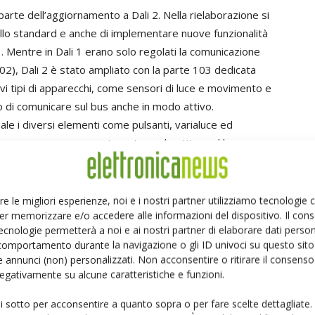
 parte dell’aggiornamento a Dali 2. Nella rielaborazione si
nello standard e anche di implementare nuove funzionalità
1. Mentre in Dali 1 erano solo regolati la comunicazione
2), Dali 2 è stato ampliato con la parte 103 dedicata
vi tipi di apparecchi, come sensori di luce e movimento e
o di comunicare sul bus anche in modo attivo.
ale i diversi elementi come pulsanti, varialuce ed
e e non possono comunicare in modo attivo sul bus, ma
à di controllo (master). Invece Dali 2 permette ora la
di controllo dalla sezione 103. Così ora per la prima volta
edente richiesta, non solo con l’unità di controllo, ma
re le migliori esperienze, noi e i nostri partner utilizziamo tecnologie
er memorizzare e/o accedere alle informazioni del dispositivo. Il con
controllo. Ciò è utile per esempio in caso di illuminazione
ecnologie permetterà a noi e ai nostri partner di elaborare dati person
nza. Per ora tali controlli con Dali erano scomodi in
comportamento durante la navigazione o gli ID univoci su questo sito 
a richiedere lo stato dei sensori. Ora sono anche
 annunci (non) personalizzati. Non acconsentire o ritirare il consens
logici. È inoltre disponibile un proprio intervallo di
 negativamente su alcune caratteristiche e funzioni.
 ai 64 elementi luminosi finora permessi è anche consentito
ui sotto per acconsentire a quanto sopra o per fare scelte dettagliate.
i controllo.