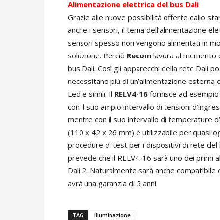
Alimentazione elettrica del bus Dali
Grazie alle nuove possibilità offerte dallo sta
anche i sensori, il tema dell’alimentazione elet
sensori spesso non vengono alimentati in mod
soluzione. Perciò
Recom
lavora al momento co
bus Dali. Così gli apparecchi della rete Dali
necessitano più di un’alimentazione esterna ob
Led e simili. Il
RELV4-16
fornisce ad esempio 
con il suo ampio intervallo di tensioni d’ingr
mentre con il suo intervallo di temperature 
(110 x 42 x 26 mm) è utilizzabile per quasi o
procedure di test per i dispositivi di rete del
prevede che il RELV4-16 sarà uno dei primi al
Dali 2. Naturalmente sarà anche compatibile 
avrà una garanzia di 5 anni.
TAG
Illuminazione