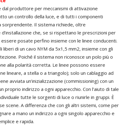
uce
e dal produttore per meccanismi di attivazione
to un controllo della luce, e di tutti i componenti
 sorprendente. Il sistema richiede, oltre
e d’installazione che, se si rispettano le prescrizioni per
o essere posate perfino insieme con le linee conducenti.
li liberi di un cavo NYM da 5x1,5 mm2, insieme con gli
otezione. Poiché il sistema non riconosce un polo più o
ne alla polarità corretta. Le linee possono essere
e lineare, a stella o a triangolo); solo un cablaggio ad
iene avviata un’inizializzazione (commissioning) con un
n proprio indirizzo a ogni apparecchio. Con l’aiuto di tale
dividuale tutte le sorgenti di luce o riunirle in gruppi. È
 scene. A differenza che con gli altri sistemi, come per
nare a mano un indirizzo a ogni singolo apparecchio e
emplice e rapida.