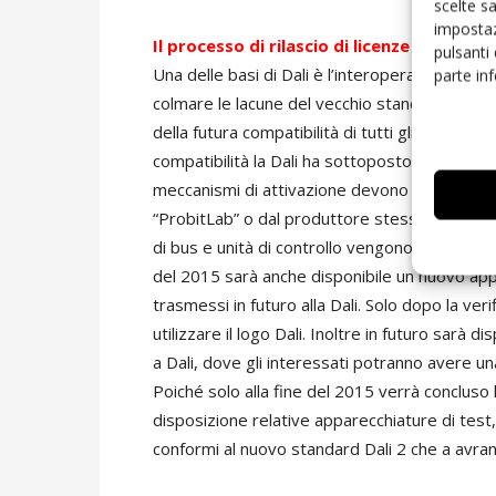
scelte s
impostaz
Il processo di rilascio di licenze
pulsanti
Una delle basi di Dali è l’interoperabilità fra 
parte in
colmare le lacune del vecchio standard e nel 
della futura compatibilità di tutti gli appare
compatibilità la Dali ha sottoposto a una rielab
meccanismi di attivazione devono essere testa
“ProbitLab” o dal produttore stesso o da una s
di bus e unità di controllo vengono elaborate
del 2015 sarà anche disponibile un nuovo appar
trasmessi in futuro alla Dali. Solo dopo la ver
utilizzare il logo Dali. Inoltre in futuro sarà 
a Dali, dove gli interessati potranno avere una
Poiché solo alla fine del 2015 verrà conclus
disposizione relative apparecchiature di test,
conformi al nuovo standard Dali 2 che a avran