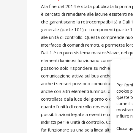
Alla fine del 2014 è stata pubblicata la prima
è cercato di rimediare alle lacune esistenti 
che garantiscano la retrocompatibilità a Dali 
generale (parte 101) e i componenti (parte 10
alle unità di controllo. Questa comprende nuo
interfacce di comandi remoti, e permette lor
Dali 1 è un puro sistema master/slave, nel qu
elementi luminosi funzionano come puri slav
possono solo rispondere su richiesta dell’unit
comunicazione attiva sul bus anche alle unità 
anche i sensori possono comunicare senza prec
Per forni
cookie p
anche con altri elementi luminosi o sensori di 
queste t
controllata dalla luce del giorno o dalla prese
come il 
quanto l’unità di controllo doveva continuare 
mostrare
possibili azioni legate a eventi e collegamenti 
influire
indirizzi per le unità di controllo. Così oltre
Clicca q
far funzionare su una sola linea altri 64 unità d