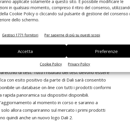
aranno applicate solamente a questo sito. È possibile modificare le
ioni in qualsiasi momento, compreso il ritiro del consenso, utilizzand
 della Cookie Policy o cliccando sul pulsante di gestione del consenso 
produttori e prodotti. Dali 2 è stato sviluppato per
feriore dello schermo.
contempo per porre una pietra miliare nella direzione
cchi indipendentemente dal produttore. Per garantire tale
Gestisci 1771 fornitori
Per saperne di più su questi scopi
orazione anche il processo di rilascio di licenze. Tutti i
ti come finora con l’apparecchio di test Dali
Accetta
Preferenze
ocietà di test indipendente. Per la verifica di tensioni
Cookie Policy
Privacy Policy
 al momento sequenze di test e si prevede che alla fine
ecchio di test. Tutti i risultati dei test devono essere
ifica con esito positivo da parte di Dali sarà consentito
disponibile un database on-line con tutti i prodotti conformi
 rapida panoramica sui dispositivi disponibili.
o l’aggiornamento al momento in corso e saranno a
 solo allora compariranno sul mercato i primi prodotti
no quindi anche un nuovo logo Dali 2.