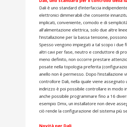
Dali, uno standard per il controllo della l
Dali è uno standard d’interfaccia indipendent
elettronici dimmerabili che consente innanzitut
implicati, conveniente, comodo e di semplicità
all’alimentazione elettrica, solo due altre line
l’installazione per la bassa tensione, posson
Spesso vengono impiegati a tal scopo i due fi
altri cavi per fase, neutro e conduttore di pr
meno definito, non occorre prestare attenzio
posate nella topologia preferita (configurazion
anello non è permesso. Dopo l’installazione v
controllore Dali, nella quale viene assegnato u
indirizzo è poi possibile controllare in modo in
anche possibile programmare fino a 16 diverse
esempio Dmx, un installatore non deve asseg
ciò rende la configurazione del sistema più s
Novità per Dali