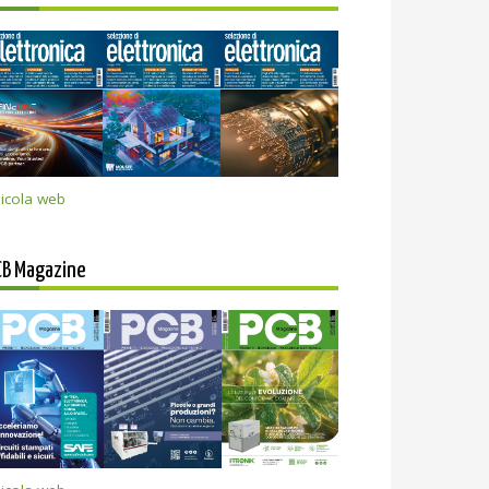
icola web
CB Magazine