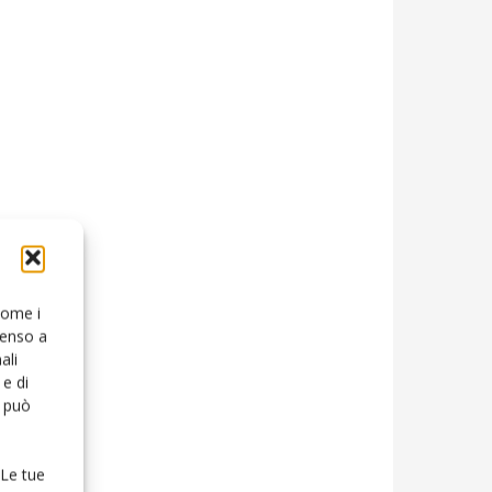
 come i
senso a
ali
e di
o può
 Le tue