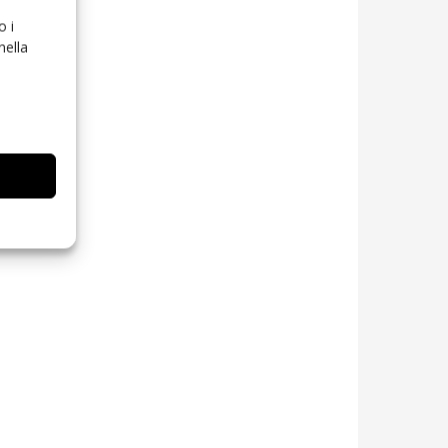
o i
nella