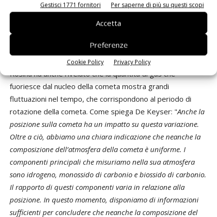
Gestisci 1771 fornitori
Per saperne di più su questi scopi
rispetto al rapporto presente sulla Terra. La conclusione è che
Accetta
le comete come la 67P/Churyumov-Gerasimenko non sono la
sorgente principale di acqua sulla Terra.”
Preferenze
Un’atmosfera eterogenea sulla coda della cometa
Cookie Policy
Privacy Policy
Rosina ha anche rivelato che la quantità di gas che
fuoriesce dal nucleo della cometa mostra grandi
fluttuazioni nel tempo, che corrispondono al periodo di
rotazione della cometa. Come spiega De Keyser: "
Anche la
posizione sulla cometa ha un impatto su questa variazione.
Oltre a ciò, abbiamo una chiara indicazione che neanche la
composizione dell’atmosfera della cometa è uniforme. I
componenti principali che misuriamo nella sua atmosfera
sono idrogeno, monossido di carbonio e biossido di carbonio.
Il rapporto di questi componenti varia in relazione alla
posizione. In questo momento, disponiamo di informazioni
sufficienti per concludere che neanche la composizione del