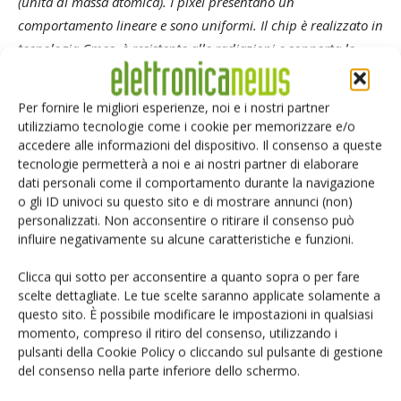
(unità di massa atomica). I pixel presentano un
comportamento lineare e sono uniformi. Il chip è realizzato in
tecnologia Cmos, è resistente alle radiazioni e sopporta le
basse temperature. Inoltre, la sensibilità del chip e la sua
velocità di acquisizione dati soddisfano le nostre aspettative.”
Per fornire le migliori esperienze, noi e i nostri partner
utilizziamo tecnologie come i cookie per memorizzare e/o
Sono state le comete a portare l’acqua sulla Terra?
accedere alle informazioni del dispositivo. Il consenso a queste
tecnologie permetterà a noi e ai nostri partner di elaborare
L’appuntamento della sonda Rosetta con la cometa ha
dati personali come il comportamento durante la navigazione
avuto luogo all’inizio di agosto 2014. Da allora in poi, Rosina
o gli ID univoci su questo sito e di mostrare annunci (non)
“ha esplorato” l’atmosfera della cometa. Per preparare
personalizzati. Non acconsentire o ritirare il consenso può
l’atterraggio di Philae nel novembre 2014, il satellite si è
influire negativamente su alcune caratteristiche e funzioni.
avvicinato molto al nucleo della cometa, a una distanza di
Clicca qui sotto per acconsentire a quanto sopra o per fare
circa 10 Km. Spiega Dhooghe:
“Le misure di H2O e di HDO
scelte dettagliate. Le tue scelte saranno applicate solamente a
con i nostri Dfms ci hanno consentito di determinare il
questo sito. È possibile modificare le impostazioni in qualsiasi
rapporto D/H dell’atmosfera della cometa. Questo ci ha
momento, compreso il ritiro del consenso, utilizzando i
consentito di rispondere ad uno degli interrogativi chiave
pulsanti della Cookie Policy o cliccando sul pulsante di gestione
del consenso nella parte inferiore dello schermo.
della missione Rosetta. Il rapporto D/H della cometa
67P/Churyumov-Gerasimenko si è rivelato essere superiore