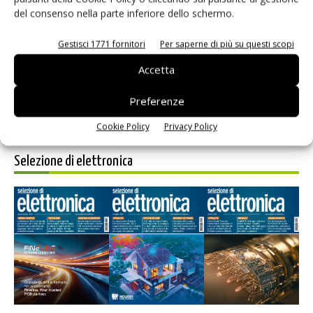
del consenso nella parte inferiore dello schermo.
Salva il mio nome, email e sito web in questo browser per i
prossimi commenti.
Gestisci 1771 fornitori
Per saperne di più su questi scopi
Accetta
Preferenze
Cookie Policy
Privacy Policy
Selezione di elettronica