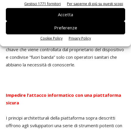
suppone che il cloud sia intrinsecamente insicuro. Se il
Gestisci 1771 fornitori
Per saperne di più su questi scopi
nostro sistema emette dati di valore, dobbiamo prendere
Accetta
adeguate misure per proteggere quei dati,
indipendentemente da dove andranno a finire circolando
Preferenze
nel web. Ad esempio, un dispositivo sanitario indossabile
Cookie Policy
Privacy Policy
può criptare informazioni generate localmente con una
chiave che viene controllata dal proprietario del dispositivo
e condivise “fuori banda” solo con operatori sanitari che
abbiano la necessità di conoscerle.
Impedire l’attacco informatico con una piattaforma
sicura
I principi architetturali della piattaforma sopra descritti
offrono agli sviluppatori una serie di strumenti potenti con