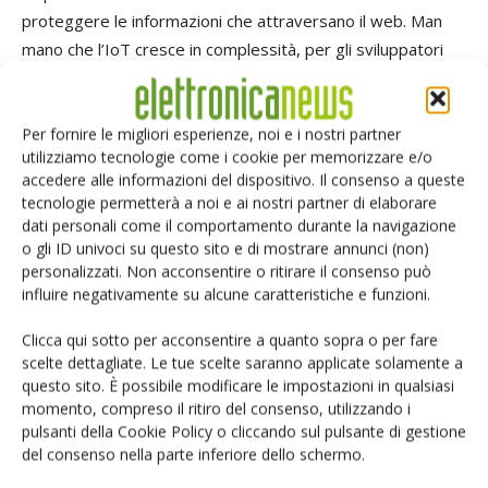
proteggere le informazioni che attraversano il web. Man
mano che l’IoT cresce in complessità, per gli sviluppatori
non è semplice individuare in che modo i dati fluiranno
attraverso la rete e se i vari sistemi presenti lungo il
percorso saranno degni della nostra fiducia. Ad esempio,
Per fornire le migliori esperienze, noi e i nostri partner
utilizziamo tecnologie come i cookie per memorizzare e/o
quando si collega il browser a Facebook, l'utilizzo del
accedere alle informazioni del dispositivo. Il consenso a queste
protocollo SSL può proteggere le informazioni che
tecnologie permetterà a noi e ai nostri partner di elaborare
transitano verso la DMZ di Facebook (si noti, tuttavia, che
dati personali come il comportamento durante la navigazione
la mancanza di un'autenticazione reciproca forte nella
o gli ID univoci su questo sito e di mostrare annunci (non)
personalizzati. Non acconsentire o ritirare il consenso può
maggior parte delle transazioni web rende discutibile
influire negativamente su alcune caratteristiche e funzioni.
persino questo supposizione), ma che cosa succede ai dati
una volta che sono entrati nel cloud di Facebook? I dati
Clicca qui sotto per acconsentire a quanto sopra o per fare
possono essere inviati agli inserzionisti, ai database e a
scelte dettagliate. Le tue scelte saranno applicate solamente a
questo sito. È possibile modificare le impostazioni in qualsiasi
servizi web di terze parti. Non sarà pratico che gli
momento, compreso il ritiro del consenso, utilizzando i
sviluppatori delle Cose siano certi della qualità dei controlli
pulsanti della Cookie Policy o cliccando sul pulsante di gestione
di sicurezza attuati da tutti questi attori. Pertanto,
del consenso nella parte inferiore dello schermo.
dobbiamo adottare una strategia di “fiducia zero”, in cui si