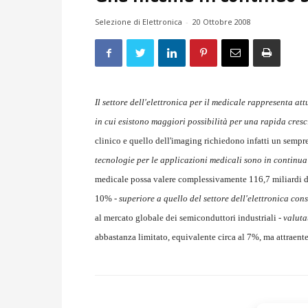
Selezione di Elettronica
-
20 Ottobre 2008
Il settore dell'elettronica per il medicale rappresenta at
in cui esistono maggiori possibilità per una rapida cresc
clinico e quello dell'imaging richiedono infatti un semp
tecnologie per le applicazioni medicali sono in continu
medicale possa valere complessivamente 116,7 miliardi di 
10% -
superiore a quello del settore dell'elettronica con
al mercato globale dei semiconduttori industriali -
valuta
abbastanza limitato, equivalente circa al 7%, ma attraent