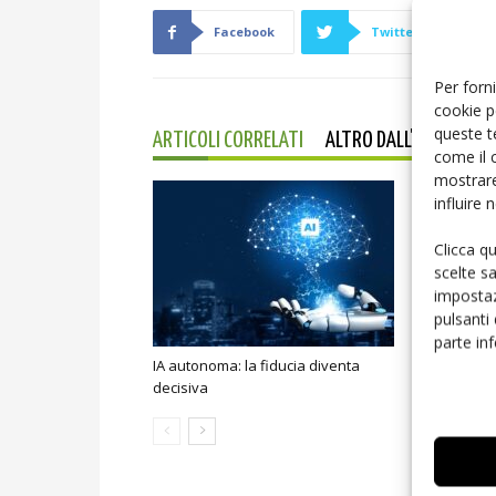
Facebook
Twitter
Per forni
cookie p
queste t
ARTICOLI CORRELATI
ALTRO DALL'AUTORE
come il 
mostrare
influire
Clicca q
scelte s
impostaz
pulsanti
parte in
IA autonoma: la fiducia diventa
Smart home:
decisiva
sicurezza e