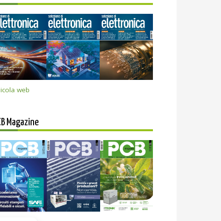
icola web
CB Magazine