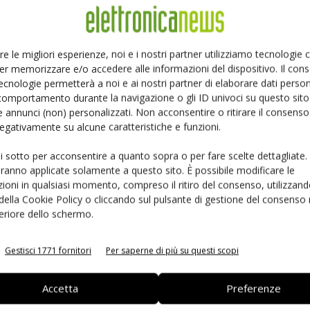
Ed
Linkedin
Pinterest
Email
re le migliori esperienze, noi e i nostri partner utilizziamo tecnologie
er memorizzare e/o accedere alle informazioni del dispositivo. Il con
ecnologie permetterà a noi e ai nostri partner di elaborare dati person
comportamento durante la navigazione o gli ID univoci su questo sito 
 annunci (non) personalizzati. Non acconsentire o ritirare il consens
 negativamente su alcune caratteristiche e funzioni.
ui sotto per acconsentire a quanto sopra o per fare scelte dettagliate.
aranno applicate solamente a questo sito. È possibile modificare le
ioni in qualsiasi momento, compreso il ritiro del consenso, utilizzand
 della Cookie Policy o cliccando sul pulsante di gestione del consenso 
feriore dello schermo.
 la sfida passa da
Siemens e NVIDIA insieme sull’IA
 interoperabilità
agentica per l’EDA
Gestisci 1771 fornitori
Per saperne di più su questi scopi
Accetta
Preferenze