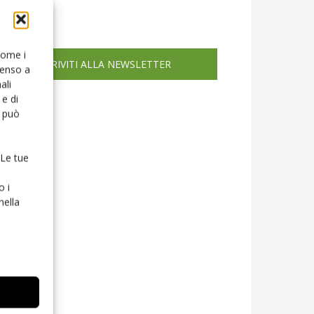
icola web
 come i
ISCRIVITI ALLA NEWSLETTER
senso a
ali
e di
o può
 Le tue
o i
nella