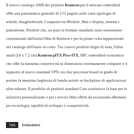
Il nuovo catalogo 2009 dei prodotti
Kontron
per il mercato embedded
offre una panoramica generale di 112 pagine sulle varie tipologie di
schede, daughterboard, Computer-on-Module, Hmi e display, sistemi e
piattaforme. Prodotti che, sia pure in formato standard, sono interamente
customizzati dall'unità Odm di Kontron e per la prima volta rappresentati
nel catalogo dell'anno in corso. Tra i nuovi prodotti degni di nota, l'ultra
small (10 x 7.2 cm)
Kontron pITX Pico-ITX
, SBC embedded economico
che offre la massima connettività in dimensioni estremamente compatte e il
supporto al nuovo standard VPX con due processor board in grado di
portare la massima larghezza di banda seriale su backplane di applicazioni
ultra robuste. Il portfolio di prodotti standard Cots costituisce la base per le
soluzioni personalizzate e per i servizi Odm offerti da un'azienda affermata
per tecnologia, rapidità di sviluppo e competitività.
TAG
Embedded