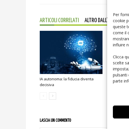
Per forni
cookie p
ARTICOLI CORRELATI
ALTRO DALL'AUTORE
queste t
come il 
mostrare
influire
Clicca q
scelte s
impostaz
pulsanti
IA autonoma: la fiducia diventa
Smart home:
parte in
decisiva
sicurezza e
LASCIA UN COMMENTO