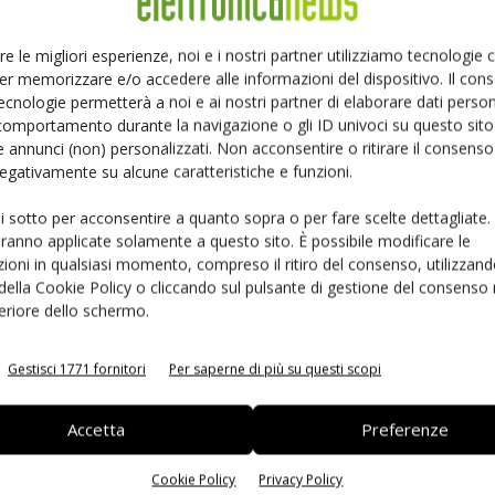
Ed
re le migliori esperienze, noi e i nostri partner utilizziamo tecnologie
er memorizzare e/o accedere alle informazioni del dispositivo. Il con
ecnologie permetterà a noi e ai nostri partner di elaborare dati person
comportamento durante la navigazione o gli ID univoci su questo sito 
 annunci (non) personalizzati. Non acconsentire o ritirare il consens
 negativamente su alcune caratteristiche e funzioni.
ui sotto per acconsentire a quanto sopra o per fare scelte dettagliate.
aranno applicate solamente a questo sito. È possibile modificare le
ioni in qualsiasi momento, compreso il ritiro del consenso, utilizzand
 della Cookie Policy o cliccando sul pulsante di gestione del consenso 
 la sfida passa da
Siemens e NVIDIA insieme sull’IA
feriore dello schermo.
 interoperabilità
agentica per l’EDA
Gestisci 1771 fornitori
Per saperne di più su questi scopi
Accetta
Preferenze
Cookie Policy
Privacy Policy