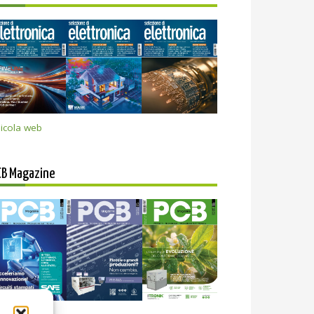
icola web
CB Magazine