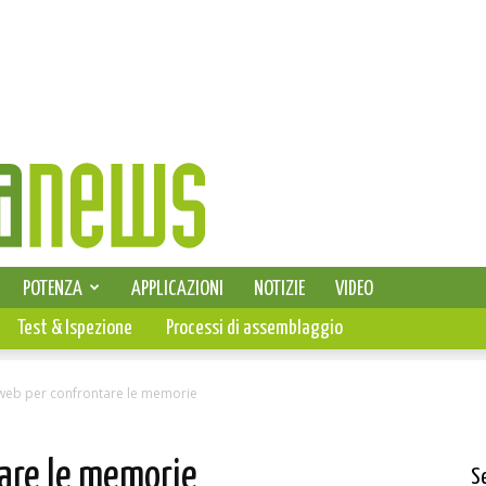
SELEZIONE DI ELETTRONICA
POTENZA
APPLICAZIONI
NOTIZIE
VIDEO
PCB
Test & Ispezione
Processi di assemblaggio
 web per confrontare le memorie
tare le memorie
S