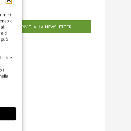
icola web
 come i
senso a
ISCRIVITI ALLA NEWSLETTER
ali
e di
o può
 Le tue
o i
nella