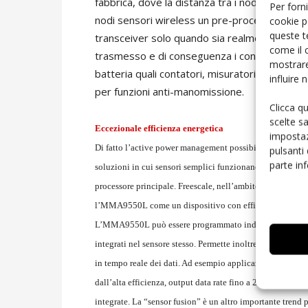
fabbrica, dove la distanza tra i nodi sensibili
Per forni
nodi sensori wireless un pre-processing dedic
cookie p
queste t
transceiver solo quando sia realmente neces
come il 
trasmesso e di conseguenza i consumi del nodo
mostrare
batteria quali contatori, misuratori o sistemi 
influire
per funzioni anti-manomissione.
Clicca q
scelte s
Eccezionale efficienza energetica
impostaz
Di fatto l’active power management possibile con l’MMA9
pulsanti
parte in
soluzioni in cui sensori semplici funzionano in modalità 
processore principale. Freescale, nell’ambito del proprio
l’MMA9550L come un dispositivo con efficienza energetic
L’MMA9550L può essere programmato indipendentemente da
integrati nel sensore stesso. Permette inoltre il riutilizzo
in tempo reale dei dati. Ad esempio applicazioni di mon
dall’alta efficienza, output data rate fino a 2 KHz, filtr
integrate. La “sensor fusion” è un altro importante trend