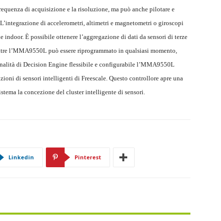
 frequenza di acquisizione e la risoluzione, ma può anche pilotare e
. L’integrazione di accelerometri, altimetri e magnetometri o giroscopi
e indoor. È possibile ottenere l’aggregazione di dati da sensori di terze
Inoltre l’MMA9550L può essere riprogrammato in qualsiasi momento,
onalità di Decision Engine flessibile e configurabile l’MMA9550L
zioni di sensori intelligenti di Freescale. Questo controllore apre una
stema la concezione del cluster intelligente di sensori.
Linkedin
Pinterest