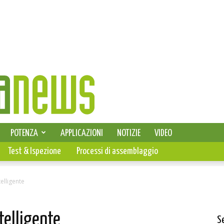
SELEZIONE DI ELETTRONICA
POTENZA
APPLICAZIONI
NOTIZIE
VIDEO
PCB
Test & Ispezione
Processi di assemblaggio
elligente
telligente
S