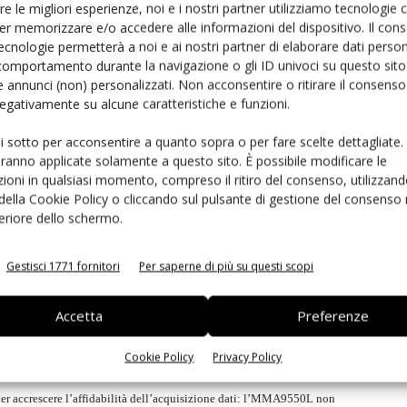
 e il processore principale facilmente supera il metro. Nei
re le migliori esperienze, noi e i nostri partner utilizziamo tecnologie
ato dei dati significa che l’MMA9550L può attivare il
er memorizzare e/o accedere alle informazioni del dispositivo. Il con
ecnologie permetterà a noi e ai nostri partner di elaborare dati person
sario, permettendo una riduzione del volume di dati
comportamento durante la navigazione o gli ID univoci su questo sito 
. Un utilizzo potenziale è in apparecchi alimentati a
 annunci (non) personalizzati. Non acconsentire o ritirare il consens
di allarme, che sempre di più utilizzano sensori inerziali
 negativamente su alcune caratteristiche e funzioni.
ui sotto per acconsentire a quanto sopra o per fare scelte dettagliate.
aranno applicate solamente a questo sito. È possibile modificare le
ioni in qualsiasi momento, compreso il ritiro del consenso, utilizzand
550L può ridurre i consumi di sistema fino al 90% se confrontato con
 della Cookie Policy o cliccando sul pulsante di gestione del consenso 
feriore dello schermo.
di acquisizione dati continua oppure sono direttamente controllati dal
 programma di “Energy Efficient Solutions” ha classificato
Gestisci 1771 fornitori
Per saperne di più su questi scopi
a eccezionale per applicazioni portatili.
l sistema operativo dell’host, per creare applicazioni e servizi
Accetta
Preferenze
 di software IP per ridurre i tempi di sviluppo e migliorare l’elaborazione
itoraggio di vibrazioni e manutenzione preventiva traggono vantaggio
Cookie Policy
Privacy Policy
aggio dati programmabile via firmware, e periferiche Pwm, I2C e Spi
 per accrescere l’affidabilità dell’acquisizione dati: l’MMA9550L non