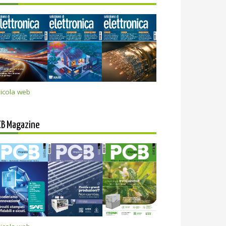
icola web
CB Magazine