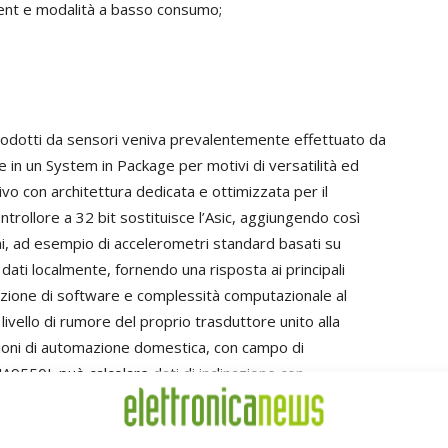
ent e modalità a basso consumo;
prodotti da sensori veniva prevalentemente effettuato da
 in un System in Package per motivi di versatilità ed
vo con architettura dedicata e ottimizzata per il
trollore a 32 bit sostituisce l’Asic, aggiungendo così
oni, ad esempio di accelerometri standard basati su
ati localmente, fornendo una risposta ai principali
razione di software e complessità computazionale al
livello di rumore del proprio trasduttore unito alla
cazioni di automazione domestica, con campo di
A9550L può calcolare dati di inclinazione con
e. Inoltre la possibile riduzione delle comunicazioni con
larmente adatto nella robotica e nell’automazione di