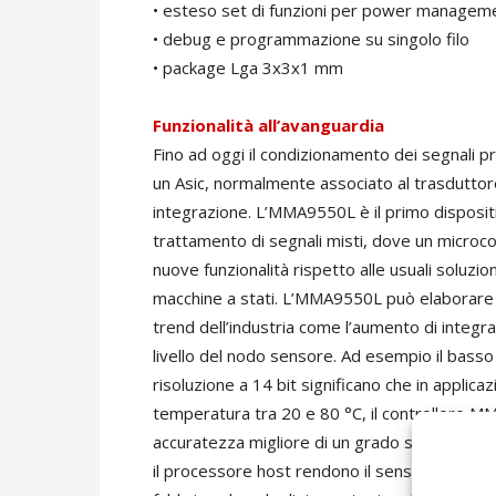
• esteso set di funzioni per power managem
• debug e programmazione su singolo filo
• package Lga 3x3x1 mm
Funzionalità all’avanguardia
Fino ad oggi il condizionamento dei segnali 
un Asic, normalmente associato al trasduttore
integrazione. L’MMA9550L è il primo dispositi
trattamento di segnali misti, dove un microcon
nuove funzionalità rispetto alle usuali soluzi
macchine a stati. L’MMA9550L può elaborare d
trend dell’industria come l’aumento di integ
livello del nodo sensore. Ad esempio il basso 
risoluzione a 14 bit significano che in appli
temperatura tra 20 e 80 °C, il controllore MM
accuratezza migliore di un grado sessagesimal
il processore host rendono il sensore partico