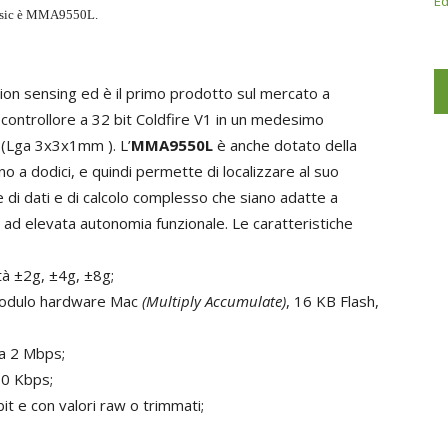
Ed
rinsic è MMA9550L.
otion sensing ed è il primo prodotto sul mercato a
ontrollore a 32 bit Coldfire V1 in un medesimo
 (Lga 3x3x1mm ). L’
MMA9550L
è anche dotato della
ino a dodici, e quindi permette di localizzare al suo
ne di dati e di calcolo complesso che siano adatte a
” ad elevata autonomia funzionale. Le caratteristiche
ità ±2g, ±4g, ±8g;
 modulo hardware Mac
(Multiply Accumulate)
, 16 KB Flash,
 a 2 Mbps;
00 Kbps;
bit e con valori raw o trimmati;