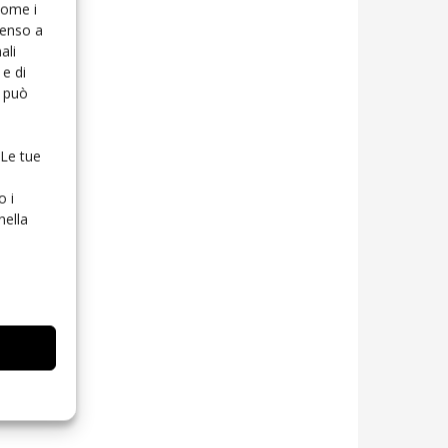
 come i
senso a
ali
e di
o può
 Le tue
o i
nella