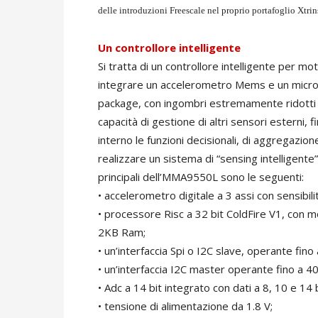
delle introduzioni Freescale nel proprio portafoglio Xt
Un controllore intelligente
Si tratta di un controllore intelligente per m
integrare un accelerometro Mems e un microc
package, con ingombri estremamente ridotti
capacità di gestione di altri sensori esterni, f
interno le funzioni decisionali, di aggregazio
realizzare un sistema di “sensing intelligente
principali dell’MMA9550L sono le seguenti:
• accelerometro digitale a 3 assi con sensibil
• processore Risc a 32 bit ColdFire V1, con
2KB Ram;
• un’interfaccia Spi o I2C slave, operante fino
• un’interfaccia I2C master operante fino a 4
• Adc a 14 bit integrato con dati a 8, 10 e 14 
• tensione di alimentazione da 1.8 V;