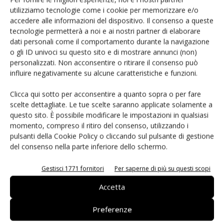
Siemens e NVIDIA insieme sull’IA
utilizziamo tecnologie come i cookie per memorizzare e/o
accedere alle informazioni del dispositivo. Il consenso a queste
agentica per l’EDA
tecnologie permetterà a noi e ai nostri partner di elaborare
dati personali come il comportamento durante la navigazione
o gli ID univoci su questo sito e di mostrare annunci (non)
personalizzati. Non acconsentire o ritirare il consenso può
influire negativamente su alcune caratteristiche e funzioni.
Clicca qui sotto per acconsentire a quanto sopra o per fare
LASCIA UN COMMENTO
scelte dettagliate. Le tue scelte saranno applicate solamente a
questo sito. È possibile modificare le impostazioni in qualsiasi
momento, compreso il ritiro del consenso, utilizzando i
pulsanti della Cookie Policy o cliccando sul pulsante di gestione
del consenso nella parte inferiore dello schermo.
Gestisci 1771 fornitori
Per saperne di più su questi scopi
Accetta
Preferenze