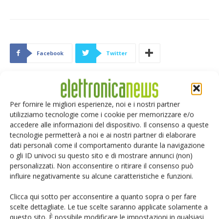
Facebook
Twitter
ARTICOLI CORRELATI
ALTRO DALL'AUTORE
Per fornire le migliori esperienze, noi e i nostri partner
utilizziamo tecnologie come i cookie per memorizzare e/o
Ultimissime del 17 luglio – Hormuz,
accedere alle informazioni del dispositivo. Il consenso a queste
tecnologie permetterà a noi e ai nostri partner di elaborare
Samsung e ASML: il de-risking dei
dati personali come il comportamento durante la navigazione
chip
o gli ID univoci su questo sito e di mostrare annunci (non)
personalizzati. Non acconsentire o ritirare il consenso può
Le ultimissime del 28 maggio –
influire negativamente su alcune caratteristiche e funzioni.
Huawei LogicFolding, TSMC e
mercati senza freni
Clicca qui sotto per acconsentire a quanto sopra o per fare
scelte dettagliate. Le tue scelte saranno applicate solamente a
questo sito. È possibile modificare le impostazioni in qualsiasi