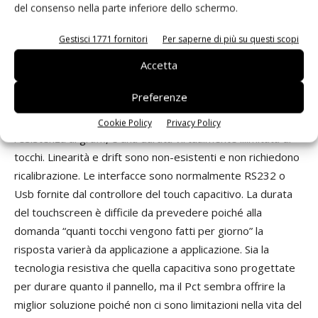
del consenso nella parte inferiore dello schermo.
milioni di tocchi. La linearità e il drift possono essere un
problema che potrebbe richiedere una ricalibrazione, e
Gestisci 1771 fornitori
Per saperne di più su questi scopi
l'interfacciamento può essere fatto direttamente via
analogica o seriale attraverso un controllore touch
Accetta
integrato. I pannelli che utilizzano la tecnologia Projected
Preferenze
Capacitance sono generalmente fatti di un materiale
piuttosto duro che offre un miglior impatto e una miglior
Cookie Policy
Privacy Policy
resistenza ai graffi, e una durata virtualmente illimitata di
tocchi. Linearità e drift sono non-esistenti e non richiedono
ricalibrazione. Le interfacce sono normalmente RS232 o
Usb fornite dal controllore del touch capacitivo. La durata
del touchscreen è difficile da prevedere poiché alla
domanda “quanti tocchi vengono fatti per giorno” la
risposta varierà da applicazione a applicazione. Sia la
tecnologia resistiva che quella capacitiva sono progettate
per durare quanto il pannello, ma il Pct sembra offrire la
miglior soluzione poiché non ci sono limitazioni nella vita del