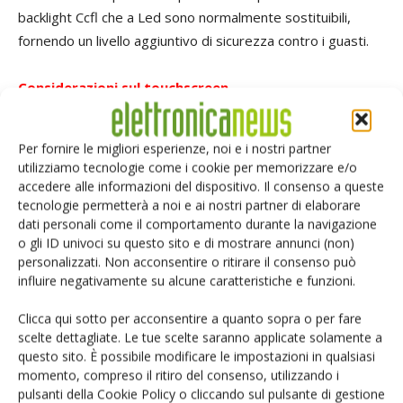
backlight Ccfl che a Led sono normalmente sostituibili,
fornendo un livello aggiuntivo di sicurezza contro i guasti.
Considerazioni sul touchscreen
I tipi più comuni usati oggi nei display industriali sono
Per fornire le migliori esperienze, noi e i nostri partner
resistivi a 5 fili e Pct
(Projected Capacitive Technology)
, che
utilizziamo tecnologie come i cookie per memorizzare e/o
offrono una buona sensibilità al tocco, opzioni di
accedere alle informazioni del dispositivo. Il consenso a queste
interfacciamento e possono essere forniti come unità add-
tecnologie permetterà a noi e ai nostri partner di elaborare
dati personali come il comportamento durante la navigazione
on o installati in fabbrica dal fornitore. L'uso del
o gli ID univoci su questo sito e di mostrare annunci (non)
touchscreen di qualsiasi tipo diminuirà la luminosità del
personalizzati. Non acconsentire o ritirare il consenso può
pannello di circa un 20% per il resistivo e da 10 a 15% per il
influire negativamente su alcune caratteristiche e funzioni.
Pct, che potrebbe portare a un maggior livello di
Clicca qui sotto per acconsentire a quanto sopra o per fare
retroilluminazione, diminuendo così la sua vita operativa. I
scelte dettagliate. Le tue scelte saranno applicate solamente a
display resistivi tendono ad essere realizzati usando un
questo sito. È possibile modificare le impostazioni in qualsiasi
materiale morbido per la superficie, producendo un minor
momento, compreso il ritiro del consenso, utilizzando i
impatto, una resistenza ai graffi e una durata di circa 3
pulsanti della Cookie Policy o cliccando sul pulsante di gestione