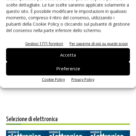
scelte dettagliate. Le tue scelte saranno applicate solamente a
questo sito. È possibile modificare le impostazioni in qualsiasi
momento, compreso il ritiro del consenso, utilizzando i
pulsanti della Cookie Policy o cliccando sul pulsante di gestione
del consenso nella parte inferiore dello schermo.
Gestisci 1771 fornitori
Per saperne di più su questi scopi
Accetta
Salva il mio nome, email e sito web in questo browser per i
prossimi commenti.
Preferenze
Cookie Policy
Privacy Policy
Selezione di elettronica