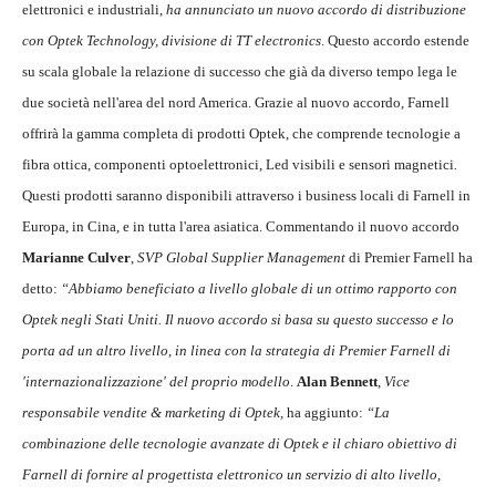
elettronici e industriali,
ha annunciato un nuovo accordo di distribuzione
con Optek Technology, divisione di TT electronics
. Questo accordo estende
su scala globale la relazione di successo che già da diverso tempo lega le
due società nell'area del nord America. Grazie al nuovo accordo, Farnell
offrirà la gamma completa di prodotti Optek, che comprende tecnologie a
fibra ottica, componenti optoelettronici, Led visibili e sensori magnetici
.
Questi prodotti saranno disponibili attraverso i business locali di Farnell in
Europa, in Cina, e in tutta l'area asiatica. Commentando il nuovo accordo
Marianne Culver
,
SVP Global Supplier Management
di Premier Farnell ha
detto:
“Abbiamo beneficiato a livello globale di un ottimo rapporto con
Optek negli Stati Uniti. Il nuovo accordo si basa su questo successo e lo
porta ad un altro livello, in linea con la strategia di Premier Farnell di
'internazionalizzazione' del proprio modello
.
Alan Bennett
,
Vice
responsabile vendite & marketing di Optek,
ha aggiunto:
“La
combinazione delle tecnologie avanzate di Optek e il chiaro obiettivo di
Farnell di fornire al progettista elettronico un servizio di alto livello,