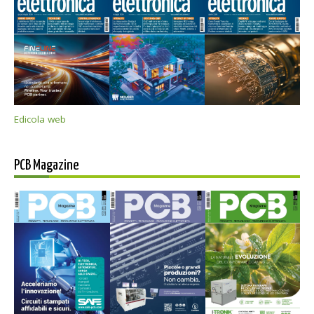
Edicola web
PCB Magazine