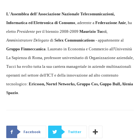
L'Assemblea dell'Associazione Nazionale Telecomunicazioni,
Informatica ed Elettronica di Consumo
, aderente a
Federazione Anie
, ha
eletto
Presidente
per il biennio 2008-2009
Maurizio Tucci
,
Amministratore Delegato
di
Selex Communications
- appartenente al
Gruppo Finmeccanica
. Laureato in Economia e Commercio all'Università
La Sapienza di Roma, professore universitario di Organizzazione aziendale,
Tucci ha svolto tutta la sua carriera manageriale in aziende multinazionali
operanti nel settore dell'ICT e della innovazione ad alto contenuto
tecnologico:
Ericsson, Nortel Networks, Gruppo Cos, Guppo Bull, Alenia
Spazio
.
Facebook
Twitter