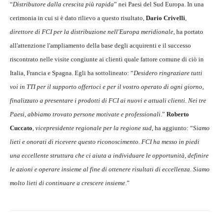
“
Distributore dalla crescita più rapida
” nei Paesi del Sud Europa. In una
cerimonia in cui si è dato rilievo a questo risultato,
Dario Crivelli
,
direttore di FCI per la distribuzione nell'Europa meridionale
, ha portato
all'attenzione l'ampliamento della base degli acquirenti e il successo
riscontrato nelle visite congiunte ai clienti quale fattore comune di ciò in
Italia, Francia e Spagna. Egli ha sottolineato: “
Desidero ringraziare tutti
voi in TTI per il supporto offertoci e per il vostro operato di ogni giorno,
finalizzato a presentare i prodotti di FCI ai nuovi e attuali clienti. Nei tre
Paesi, abbiamo trovato persone motivate e professionali
.”
Roberto
Cuccato
,
vicepresidente regionale per la regione sud
, ha aggiunto: “
Siamo
lieti e onorati di ricevere questo riconoscimento. FCI ha messo in piedi
una eccellente struttura che ci aiuta a individuare le opportunità, definire
le azioni e operare insieme al fine di ottenere risultati di eccellenza. Siamo
molto lieti di continuare a crescere insieme
.”