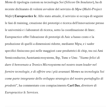
Mems
di tipologia custom su tecnologia
Soi
(
Silicon On Insulator
), ha di
recente dichiarato di volersi avvalere del servizio di
Mpw
(
Multi-Project
Wafer
)
Europractice Ic
. Allo stato attuale, il servizio si occupa di seguire
le fasi di training, creazione dei prototipi e ricerca dell'innovazione presso
le università e i laboratori di ricerca, sotto la coordinazione di Imec.
Europractice offre l'ideazione di prototipi di Asic a basso costo e la
produzione di quelli a dimensioni ridotte, mediante Mpw, e i wafer
specifici finiscono poi nelle maggiori case produttrici di chip, tra cui Ami
Semiconductor, Austriamicrosystems, Ihp, Tsmc e Umc. "
Siamo felici di
dare il benvenuto a Tronics Microsystems nel nostro team leader nel
fornire tecnologie, e di offrire ora i più avanzati Memes su tecnologia Soi
come parte integrante dello sviluppo strategico del nostro portafoglio di
prodotti
", ha commentato con compiacimento
Carl Das
,
direttore di
Europractice Ic Services
.