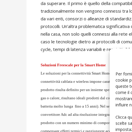
da superare. Il primo è quello della compatibil
tradizionalmente non vengono connessi tra l
da vari enti, consorzi o alleanze di standardi
protocolli. Un’altra problematica significativa 
nella casa, non solo quelli connessi alla rete e
caso le tecnologie dietro ai protocolli di c
cycle, tempi di latenza variabili e requisiti d
Soluzioni Freescale per la Smart Home
Per forni
Le soluzioni per la connettività Smart Home devono essere
cookie p
connettività cablata e wireless impone caratteristiche molt
queste t
prodotto risulta definito per un insieme specifico di appl
come il 
mostrare
gas o calore, risultano ideali prodotti dal consumo estr
influire
batteria molto lunga fino a 15 anni). Nel settore degli 
convertitore Adc ad alta risoluzione integrato a un ventag
Clicca q
scelte s
prodotto con un numero minimo di componenti esterni. Il 
impostaz
compensare effetti termici e raggiungere accuratezze di 