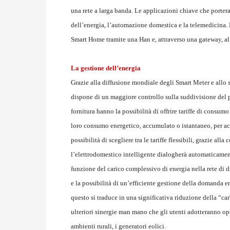
una rete a larga banda. Le applicazioni chiave che port
dell’energia, l’automazione domestica e la telemedicina. 
Smart Home tramite una Han e, attraverso una gateway, a
La gestione dell’energia
Grazie alla diffusione mondiale degli Smart Meter e allo sv
dispone di un maggiore controllo sulla suddivisione del p
fornitura hanno la possibilità di offrire tariffe di consumo
loro consumo energetico, accumulato o istantaneo, per ac
possibilità di scegliere tra le tariffe flessibili, grazie all
l’elettrodomestico intelligente dialogherà automaticament
funzione del carico complessivo di energia nella rete di di
e la possibilità di un’efficiente gestione della domanda e
questo si traduce in una significativa riduzione della “ca
ulteriori sinergie man mano che gli utenti adotteranno op
ambienti rurali, i generatori eolici.