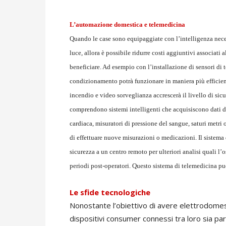
L’automazione domestica e telemedicina
Quando le case sono equipaggiate con l’intelligenza nece
luce, allora è possibile ridurre costi aggiuntivi associati 
beneficiare. Ad esempio con l’installazione di sensori di
condizionamento potrà funzionare in maniera più efficiente
incendio e video sorveglianza accrescerà il livello di sic
comprendono sistemi intelligenti che acquisiscono dati da
cardiaca, misuratori di pressione del sangue, saturi metri 
di effettuare nuove misurazioni o medicazioni. Il sistema 
sicurezza a un centro remoto per ulteriori analisi quali l
periodi post-operatori. Questo sistema di telemedicina può
Le sfide tecnologiche
Nonostante l’obiettivo di avere elettrodomest
dispositivi consumer connessi tra loro sia pa