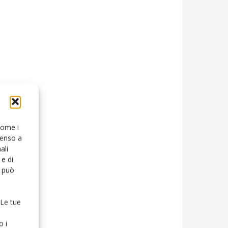
 come i
senso a
ali
e di
o può
 Le tue
o i