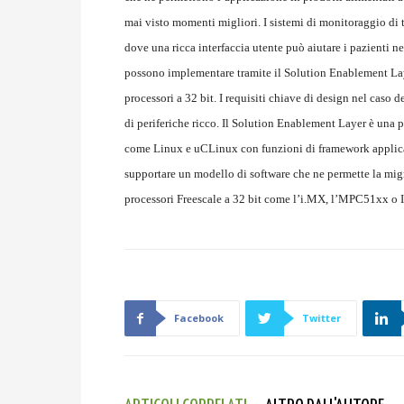
mai visto momenti migliori. I sistemi di monitoraggio di
dove una ricca interfaccia utente può aiutare i pazienti nel
possono implementare tramite il Solution Enablement Layer
processori a 32 bit. I requisiti chiave di design nel caso 
di periferiche ricco. Il Solution Enablement Layer è una 
come Linux e uCLinux con funzioni di framework applicati
supportare un modello di software che ne permette la mi
processori Freescale a 32 bit come l’i.MX, l’MPC51xx o I
Facebook
Twitter