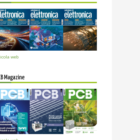
icola web
CB Magazine