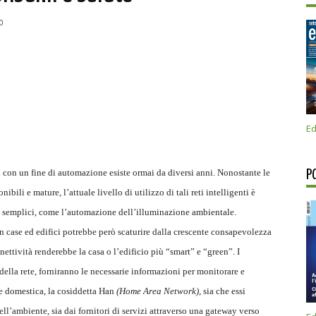
0
Ed
ci con un fine di automazione esiste ormai da diversi anni. Nonostante le
P
ibili e mature, l’attuale livello di utilizzo di tali reti intelligenti è
o semplici, come l’automazione dell’illuminazione ambientale.
n case ed edifici potrebbe però scaturire dalla crescente consapevolezza
nettività renderebbe la casa o l’edificio più “smart” e “green”. I
o della rete, forniranno le necessarie informazioni per monitorare e
te domestica, la cosiddetta Han
(Home Area Network)
, sia che essi
ll’ambiente, sia dai fornitori di servizi attraverso una gateway verso