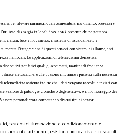
ssaria per rilevare parametri quali temperatura, movimento, presenza e
all’utilizzo di energia in locali dove non è presente chi ne potrebbe
 temperatura, luce e movimento, il sistema di riscaldamento e
, mentre l’integrazione di questi sensori con sistemi di allarme, anti-
urezza nei locali. Le applicazioni di telemedicina domestica
 dispositivi periferici quali glucosimetri, monitor di frequenza
o bilance elettroniche, e che possono informare i pazienti sulla necessità
di telemedicina assicura inoltre che i dati vengano raccolti e inviati con
’osservazione di patologie croniche o degenerative, o il monitoraggio dei
 essere personalizzato connettendo diversi tipi di sensori.
ici, sistemi di illuminazione e condizionamento e
rticolarmente attraente, esistono ancora diversi ostacoli