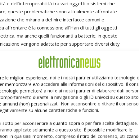
ità e dell’interoperabilità tra vari oggetti o sistemi che
oro; queste problematiche sono attualmente affrontate
zzazione che mirano a definire interfacce comuni e
da affrontare è la connessione all’Han di tutti gli oggetti
lettrica, ma anche quelli funzionanti a batterie; in questo
omunicazione vengono adattate per supportare diversi duty
i basso consumo.
re le migliori esperienze, noi e i nostri partner utilizziamo tecnologie
 tagliate con precisione alle necessità delle applicazioni. La
er memorizzare e/o accedere alle informazioni del dispositivo. Il con
o specifiche al microcontrollore e alle interfacce fisiche, così che ogni
ecnologie permetterà a noi e ai nostri partner di elaborare dati person
icazioni. Per apparecchi misuratori di flusso come contatori di acqua,
comportamento durante la navigazione o gli ID univoci su questo sito 
 annunci (non) personalizzati. Non acconsentire o ritirare il consens
emamente basso, come il
MC9S08LL16
, che permettono una vita della
 negativamente su alcune caratteristiche e funzioni.
Smart Meter microcontrollori come
MCF51EM256
offrono un
lio di funzionalità di supporto per offrire sicurezza e accuratezza del
ui sotto per acconsentire a quanto sopra o per fare scelte dettagliate.
aranno applicate solamente a questo sito. È possibile modificare le
real time clock integrato può essere ad esempio calibrato per
ioni in qualsiasi momento, compreso il ritiro del consenso, utilizzand
2 Ppm. Questo modulo può continuare a funzionare mentre il resto del