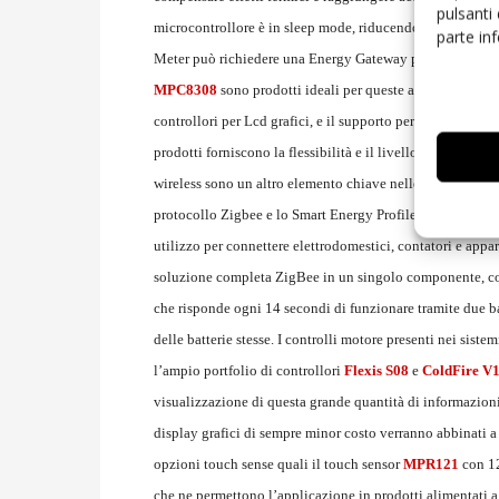
pulsanti
microcontrollore è in sleep mode, riducendo il consumo al 
parte in
Meter può richiedere una Energy Gateway per fornire conne
MPC8308
sono prodotti ideali per queste applicazioni d
controllori per Lcd grafici, e il supporto per svariati pro
prodotti forniscono la flessibilità e il livello di costo p
wireless sono un altro elemento chiave nelle sempre più c
protocollo Zigbee e lo Smart Energy Profile (presente nel
utilizzo per connettere elettrodomestici, contatori e ap
soluzione completa ZigBee in un singolo componente, co
che risponde ogni 14 secondi di funzionare tramite due ba
delle batterie stesse. I controlli motore presenti nei sis
l’ampio portfolio di controllori
Flexis S08
e
ColdFire V
visualizzazione di questa grande quantità di informazion
display grafici di sempre minor costo verranno abbinati a
opzioni touch sense quali il touch sensor
MPR121
con 12
che ne permettono l’applicazione in prodotti alimentati a b