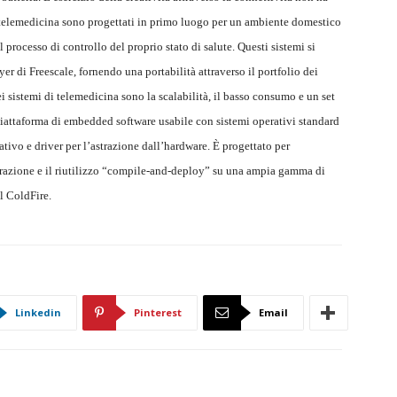
 telemedicina sono progettati in primo luogo per un ambiente domestico
 processo di controllo del proprio stato di salute. Questi sistemi si
 di Freescale, fornendo una portabilità attraverso il portfolio dei
dei sistemi di telemedicina sono la scalabilità, il basso consumo e un set
piattaforma di embedded software usabile con sistemi operativi standard
vo e driver per l’astrazione dall’hardware. È progettato per
grazione e il riutilizzo “compile-and-deploy” su una ampia gamma di
l ColdFire.
Linkedin
Pinterest
Email