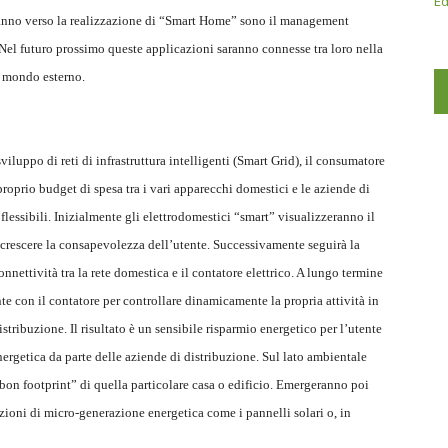
Ed
eranno verso la realizzazione di “Smart Home” sono il management
Nel futuro prossimo queste applicazioni saranno connesse tra loro nella
l mondo esterno.
iluppo di reti di infrastruttura intelligenti (Smart Grid), il consumatore
roprio budget di spesa tra i vari apparecchi domestici e le aziende di
 flessibili. Inizialmente gli elettrodomestici “smart” visualizzeranno il
crescere la consapevolezza dell’utente. Successivamente seguirà la
a connettività tra la rete domestica e il contatore elettrico. A lungo termine
e con il contatore per controllare dinamicamente la propria attività in
stribuzione. Il risultato è un sensibile risparmio energetico per l’utente
nergetica da parte delle aziende di distribuzione. Sul lato ambientale
rbon footprint” di quella particolare casa o edificio. Emergeranno poi
zioni di micro-generazione energetica come i pannelli solari o, in