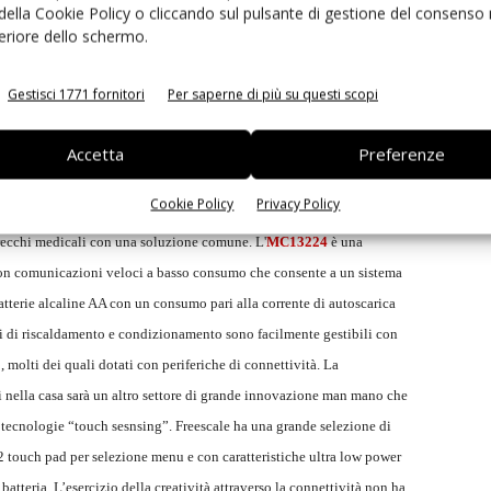
 della Cookie Policy o cliccando sul pulsante di gestione del consenso 
di sotto dei 2uA su tutto il range di temperatura industriale. Lo Smart
feriore dello schermo.
ttività con altri servizi o apparecchi della casa.
i.MX25
,
i.MX28
e
i connettività ad ampio spettro. Con opzioni ethernet singole e doppie,
Gestisci 1771 fornitori
Per saperne di più su questi scopi
tocolli seriali di comunicazione, inclusi Spi per Zigbee ed Eeprom, questi
er le moderne soluzioni di connettività negli edifici. Le comunicazioni
Accetta
Preferenze
omplesse soluzioni di connettività presenti nella smart home. Il
Cookie Policy
Privacy Policy
lo stack Zigbee) implementano una rete mesh a basso costo e di facile
parecchi medicali con una soluzione comune.
L'
MC13224
è una
n comunicazioni veloci a basso consumo che consente a un sistema
tterie alcaline AA con un consumo pari alla corrente di autoscarica
temi di riscaldamento e condizionamento sono facilmente gestibili con
1
, molti dei quali dotati con periferiche di connettività. La
i nella casa sarà un altro settore di grande innovazione man mano che
 tecnologie “touch sesnsing”. Freescale ha una grande selezione di
 touch pad per selezione menu e con caratteristiche ultra low power
atteria. L’esercizio della creatività attraverso la connettività non ha