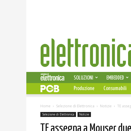
Elettronica
News
SOLUZIONI
EMBEDDED
Produzione
Consumabili
Home
Selezione di Elettronica
Notizie
TE asse
Selezione di Elettronica
Notizie
TE assegna a Mouser du