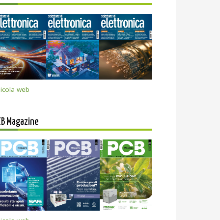
icola web
CB Magazine