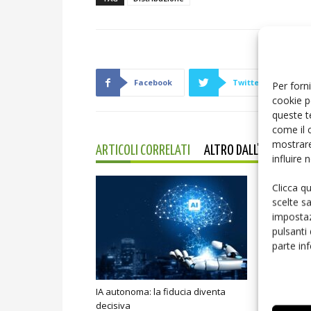
Facebook
Twitter
Per forni
cookie p
queste t
come il 
mostrare
ARTICOLI CORRELATI
ALTRO DALL'AUTORE
influire
Clicca q
scelte s
impostaz
pulsanti
parte in
IA autonoma: la fiducia diventa
Smart home:
decisiva
sicurezza e