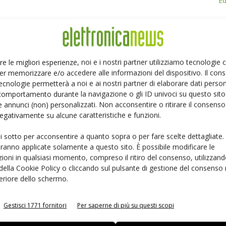
Ed
Linkedin
Pinterest
re le migliori esperienze, noi e i nostri partner utilizziamo tecnologie
er memorizzare e/o accedere alle informazioni del dispositivo. Il con
ecnologie permetterà a noi e ai nostri partner di elaborare dati person
comportamento durante la navigazione o gli ID univoci su questo sito 
 annunci (non) personalizzati. Non acconsentire o ritirare il consens
 negativamente su alcune caratteristiche e funzioni.
ui sotto per acconsentire a quanto sopra o per fare scelte dettagliate.
aranno applicate solamente a questo sito. È possibile modificare le
ioni in qualsiasi momento, compreso il ritiro del consenso, utilizzand
 della Cookie Policy o cliccando sul pulsante di gestione del consenso 
feriore dello schermo.
Gestisci 1771 fornitori
Per saperne di più su questi scopi
 la sfida passa da
Siemens e NVIDIA insieme sull’IA
 interoperabilità
agentica per l’EDA