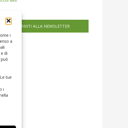
icola web
ISCRIVITI ALLA NEWSLETTER
 come i
senso a
ali
e di
o può
 Le tue
o i
nella