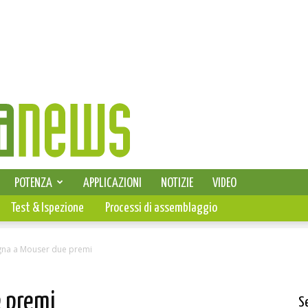
SELEZIONE DI ELETTRONICA
POTENZA
APPLICAZIONI
NOTIZIE
VIDEO
PCB
Test & Ispezione
Processi di assemblaggio
gna a Mouser due premi
e premi
S