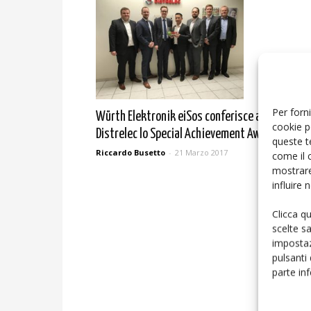
Per forni
Würth Elektronik eiSos conferisce al Gruppo
cookie p
Distrelec lo Special Achievement Award
queste t
Riccardo Busetto
-
21 Marzo 2017
come il 
mostrare
influire
Clicca q
scelte s
impostaz
pulsanti
parte in