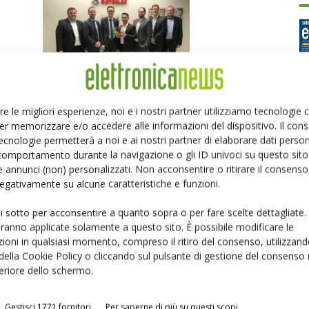
re le migliori esperienze, noi e i nostri partner utilizziamo tecnologie
Special Achievement Award to the Distrelec
er memorizzare e/o accedere alle informazioni del dispositivo. Il con
Ed
Group AG by Würth Elektronik...
ecnologie permetterà a noi e ai nostri partner di elaborare dati person
Riccardo Busetto
-
21 Marzo 2017
comportamento durante la navigazione o gli ID univoci su questo sito 
 annunci (non) personalizzati. Non acconsentire o ritirare il consens
P
 negativamente su alcune caratteristiche e funzioni.
ui sotto per acconsentire a quanto sopra o per fare scelte dettagliate.
aranno applicate solamente a questo sito. È possibile modificare le
ioni in qualsiasi momento, compreso il ritiro del consenso, utilizzand
 della Cookie Policy o cliccando sul pulsante di gestione del consenso 
feriore dello schermo.
Gestisci 1771 fornitori
Per saperne di più su questi scopi