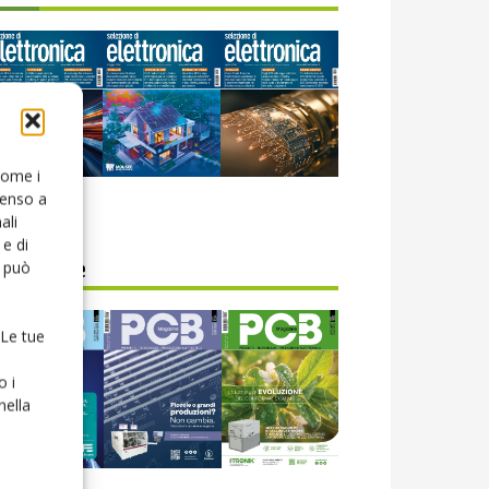
 come i
senso a
icola web
ali
e di
o può
CB Magazine
 Le tue
o i
nella