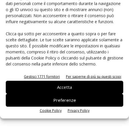
dati personali come il comportamento durante la navigazione
PCB Magazine
o gli ID univoci su questo sito e di mostrare annunci (non)
personalizzati. Non acconsentire o ritirare il consenso può
influire negativamente su alcune caratteristiche e funzioni.
Clicca qui sotto per acconsentire a quanto sopra o per fare
scelte dettagliate. Le tue scelte saranno applicate solamente a
questo sito. È possibile modificare le impostazioni in qualsiasi
momento, compreso il ritiro del consenso, utilizzando i
pulsanti della Cookie Policy o cliccando sul pulsante di gestione
del consenso nella parte inferiore dello schermo.
Gestisci 1771 fornitori
Per saperne di più su questi scopi
Edicola web
Accetta
Preferenze
ISCRIVITI ALLA NEWSLETTER
Cookie Policy
Privacy Policy