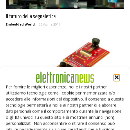
Il futuro della segnaletica
Embedded World
-
26 Aprile 2017
Per fornire le migliori esperienze, noi e i nostri partner
utilizziamo tecnologie come i cookie per memorizzare e/o
accedere alle informazioni del dispositivo. Il consenso a queste
tecnologie permetterà a noi e ai nostri partner di elaborare
dati personali come il comportamento durante la navigazione
o gli ID univoci su questo sito e di mostrare annunci (non)
Soluzioni complete per la visione embedded
personalizzati. Non acconsentire o ritirare il consenso può
influire negativamente su alcune caratteristiche e funzioni.
Laura Reggiani - Embedded World
-
30 Marzo 2017