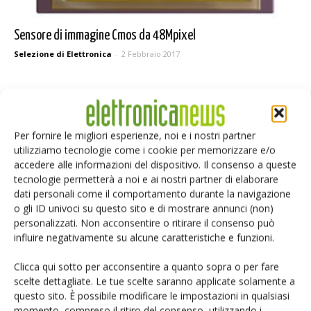
Sensore di immagine Cmos da 48Mpixel
Selezione di Elettronica
-
2 Febbraio 2017
1
2
Per fornire le migliori esperienze, noi e i nostri partner
utilizziamo tecnologie come i cookie per memorizzare e/o
accedere alle informazioni del dispositivo. Il consenso a queste
tecnologie permetterà a noi e ai nostri partner di elaborare
Selezione di elettronica
dati personali come il comportamento durante la navigazione
o gli ID univoci su questo sito e di mostrare annunci (non)
personalizzati. Non acconsentire o ritirare il consenso può
influire negativamente su alcune caratteristiche e funzioni.
Clicca qui sotto per acconsentire a quanto sopra o per fare
scelte dettagliate. Le tue scelte saranno applicate solamente a
questo sito. È possibile modificare le impostazioni in qualsiasi
momento, compreso il ritiro del consenso, utilizzando i