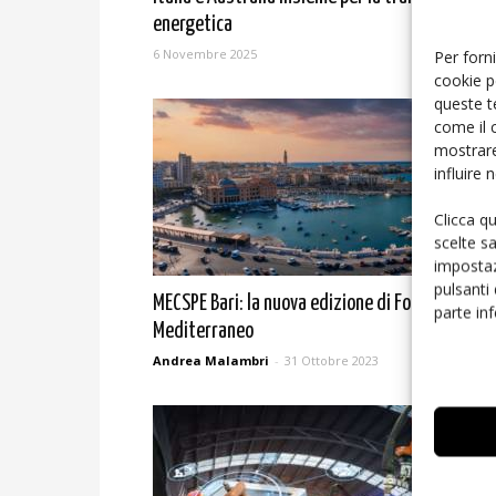
energetica
6 Novembre 2025
Per forni
cookie p
queste t
come il 
mostrare
influire
Clicca q
scelte s
impostaz
pulsanti
MECSPE Bari: la nuova edizione di Focus
parte in
Mediterraneo
Andrea Malambri
-
31 Ottobre 2023