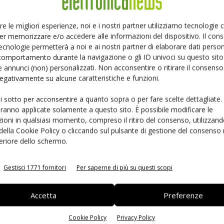
Ed
sostenibile
Massimiliano Luce
-
11 Aprile 2024
re le migliori esperienze, noi e i nostri partner utilizziamo tecnologie
er memorizzare e/o accedere alle informazioni del dispositivo. Il con
ecnologie permetterà a noi e ai nostri partner di elaborare dati person
comportamento durante la navigazione o gli ID univoci su questo sito 
 annunci (non) personalizzati. Non acconsentire o ritirare il consens
 negativamente su alcune caratteristiche e funzioni.
ui sotto per acconsentire a quanto sopra o per fare scelte dettagliate.
aranno applicate solamente a questo sito. È possibile modificare le
ioni in qualsiasi momento, compreso il ritiro del consenso, utilizzand
 della Cookie Policy o cliccando sul pulsante di gestione del consenso 
MECSPE Bari: sostenibilità e tecnologie abilitanti
feriore dello schermo.
per l’industria 5.0
Andrea Malambri
-
4 Settembre 2023
Gestisci 1771 fornitori
Per saperne di più su questi scopi
Accetta
Preferenze
Cookie Policy
Privacy Policy