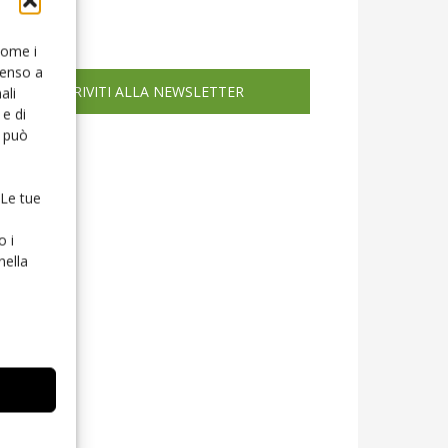
icola web
 come i
senso a
ISCRIVITI ALLA NEWSLETTER
ali
e di
o può
 Le tue
o i
nella