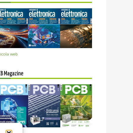
icola web
CB Magazine