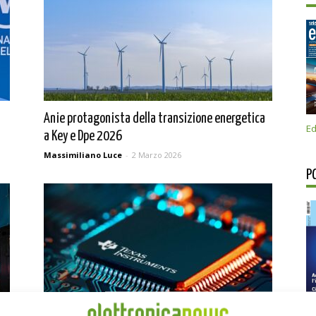
Anie protagonista della transizione energetica
Ed
a Key e Dpe 2026
Massimiliano Luce
-
2 Marzo 2026
P
TI lavora per un futuro sicuro, smart e