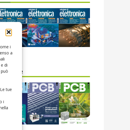
 come i
senso a
icola web
ali
e di
o può
CB Magazine
 Le tue
o i
nella