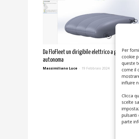
Per forni
Da FloFleet un dirigibile elettrico a guida
cookie p
autonoma
queste t
Massimiliano Luce
-
19 Febbraio 2024
come il 
mostrare
influire
Clicca q
scelte s
impostaz
pulsanti
parte in