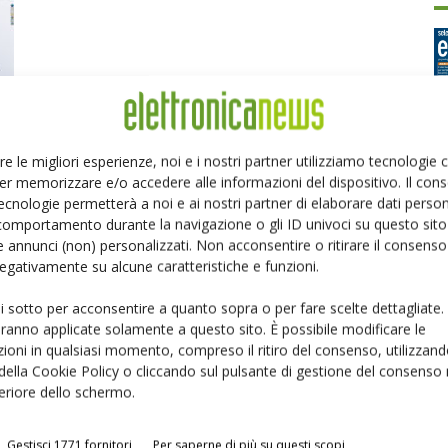
re le migliori esperienze, noi e i nostri partner utilizziamo tecnologie
er memorizzare e/o accedere alle informazioni del dispositivo. Il con
Ed
ecnologie permetterà a noi e ai nostri partner di elaborare dati person
comportamento durante la navigazione o gli ID univoci su questo sito 
 annunci (non) personalizzati. Non acconsentire o ritirare il consens
P
 negativamente su alcune caratteristiche e funzioni.
ui sotto per acconsentire a quanto sopra o per fare scelte dettagliate.
aranno applicate solamente a questo sito. È possibile modificare le
ioni in qualsiasi momento, compreso il ritiro del consenso, utilizzand
 della Cookie Policy o cliccando sul pulsante di gestione del consenso 
feriore dello schermo.
Gestisci 1771 fornitori
Per saperne di più su questi scopi