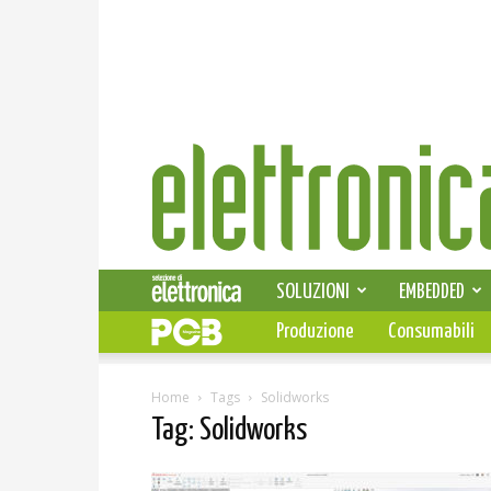
Elettronica
News
SOLUZIONI
EMBEDDED
Produzione
Consumabili
Home
Tags
Solidworks
Tag: Solidworks