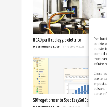
Per forni
Il CAD per il cablaggio elettrico
cookie p
Massimiliano Luce
-
17 Febbraio 2025
queste t
come il 
mostrare
influire
Clicca q
scelte s
impostaz
pulsanti
parte in
SDProget presenta Spac EasySol Configurator
Massimiliano Luce
-
16 Luglio 2024