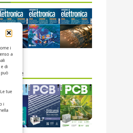
 come i
senso a
icola web
ali
e di
o può
CB Magazine
 Le tue
o i
nella