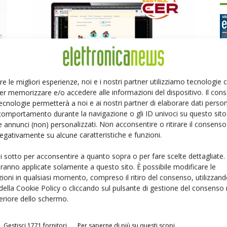
re le migliori esperienze, noi e i nostri partner utilizziamo tecnologie
SDProget per le comunità energetiche rinnovabili
er memorizzare e/o accedere alle informazioni del dispositivo. Il con
Ed
Massimiliano Luce
-
26 Agosto 2024
ecnologie permetterà a noi e ai nostri partner di elaborare dati person
comportamento durante la navigazione o gli ID univoci su questo sito 
 annunci (non) personalizzati. Non acconsentire o ritirare il consens
P
 negativamente su alcune caratteristiche e funzioni.
ui sotto per acconsentire a quanto sopra o per fare scelte dettagliate.
aranno applicate solamente a questo sito. È possibile modificare le
ioni in qualsiasi momento, compreso il ritiro del consenso, utilizzand
 della Cookie Policy o cliccando sul pulsante di gestione del consenso 
feriore dello schermo.
Un anno da incorniciare per SDProget
Gestisci 1771 fornitori
Per saperne di più su questi scopi
Massimiliano Luce
-
31 Gennaio 2023