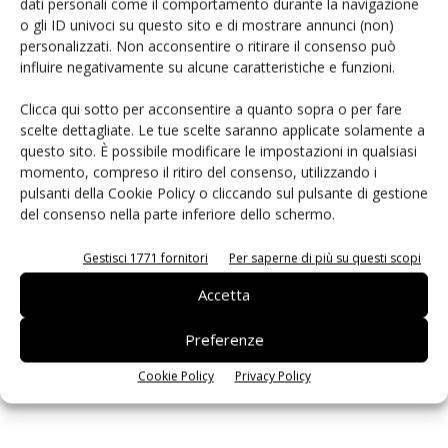
dati personali come il comportamento durante la navigazione
o gli ID univoci su questo sito e di mostrare annunci (non)
personalizzati. Non acconsentire o ritirare il consenso può
Quectel presenta il modulo single-band LC76G
influire negativamente su alcune caratteristiche e funzioni.
Massimiliano Luce
-
14 Luglio 2022
Clicca qui sotto per acconsentire a quanto sopra o per fare
scelte dettagliate. Le tue scelte saranno applicate solamente a
questo sito. È possibile modificare le impostazioni in qualsiasi
momento, compreso il ritiro del consenso, utilizzando i
Selezione di elettronica
pulsanti della Cookie Policy o cliccando sul pulsante di gestione
del consenso nella parte inferiore dello schermo.
Gestisci 1771 fornitori
Per saperne di più su questi scopi
Accetta
Preferenze
Cookie Policy
Privacy Policy
Edicola web