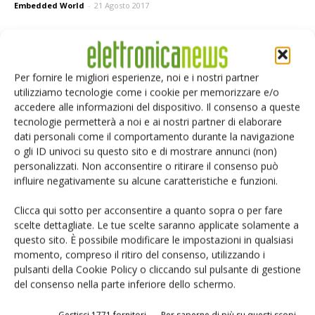
Embedded World
-
21 Agosto 2017
Selezione di elettronica
Per fornire le migliori esperienze, noi e i nostri partner
utilizziamo tecnologie come i cookie per memorizzare e/o
accedere alle informazioni del dispositivo. Il consenso a queste
tecnologie permetterà a noi e ai nostri partner di elaborare
dati personali come il comportamento durante la navigazione
o gli ID univoci su questo sito e di mostrare annunci (non)
personalizzati. Non acconsentire o ritirare il consenso può
influire negativamente su alcune caratteristiche e funzioni.
Clicca qui sotto per acconsentire a quanto sopra o per fare
scelte dettagliate. Le tue scelte saranno applicate solamente a
Edicola web
questo sito. È possibile modificare le impostazioni in qualsiasi
momento, compreso il ritiro del consenso, utilizzando i
pulsanti della Cookie Policy o cliccando sul pulsante di gestione
PCB Magazine
del consenso nella parte inferiore dello schermo.
Gestisci 1771 fornitori
Per saperne di più su questi scopi