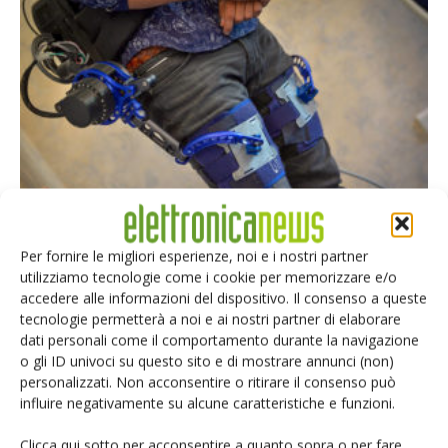
Per fornire le migliori esperienze, noi e i nostri partner
Gli Intense Pc per l’esoscheletro Robo-Mate
utilizziamo tecnologie come i cookie per memorizzare e/o
accedere alle informazioni del dispositivo. Il consenso a queste
Embedded World
-
8 Giugno 2017
tecnologie permetterà a noi e ai nostri partner di elaborare
dati personali come il comportamento durante la navigazione
o gli ID univoci su questo sito e di mostrare annunci (non)
personalizzati. Non acconsentire o ritirare il consenso può
Selezione di elettronica
influire negativamente su alcune caratteristiche e funzioni.
Clicca qui sotto per acconsentire a quanto sopra o per fare