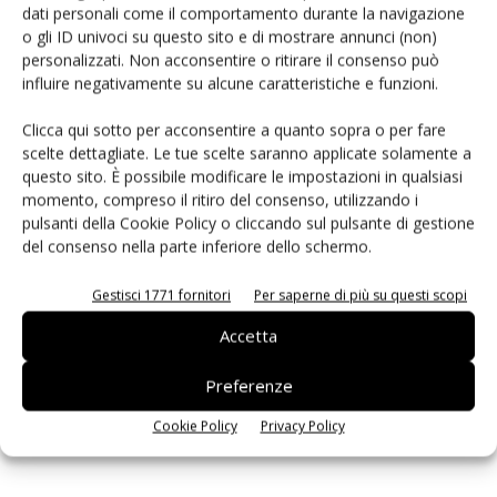
dati personali come il comportamento durante la navigazione
PCB Magazine
o gli ID univoci su questo sito e di mostrare annunci (non)
personalizzati. Non acconsentire o ritirare il consenso può
influire negativamente su alcune caratteristiche e funzioni.
Clicca qui sotto per acconsentire a quanto sopra o per fare
scelte dettagliate. Le tue scelte saranno applicate solamente a
questo sito. È possibile modificare le impostazioni in qualsiasi
momento, compreso il ritiro del consenso, utilizzando i
pulsanti della Cookie Policy o cliccando sul pulsante di gestione
del consenso nella parte inferiore dello schermo.
Gestisci 1771 fornitori
Per saperne di più su questi scopi
Edicola web
Accetta
Preferenze
ISCRIVITI ALLA NEWSLETTER
Cookie Policy
Privacy Policy