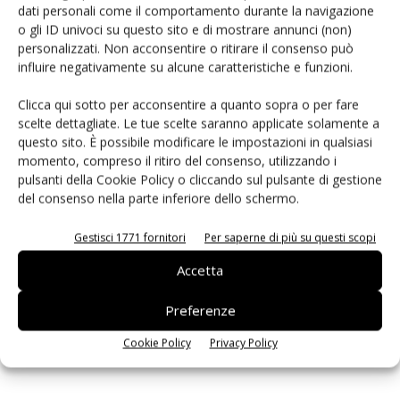
dati personali come il comportamento durante la navigazione
PCB Magazine
o gli ID univoci su questo sito e di mostrare annunci (non)
personalizzati. Non acconsentire o ritirare il consenso può
influire negativamente su alcune caratteristiche e funzioni.
Clicca qui sotto per acconsentire a quanto sopra o per fare
scelte dettagliate. Le tue scelte saranno applicate solamente a
questo sito. È possibile modificare le impostazioni in qualsiasi
momento, compreso il ritiro del consenso, utilizzando i
pulsanti della Cookie Policy o cliccando sul pulsante di gestione
del consenso nella parte inferiore dello schermo.
Gestisci 1771 fornitori
Per saperne di più su questi scopi
Edicola web
Accetta
Preferenze
ISCRIVITI ALLA NEWSLETTER
Cookie Policy
Privacy Policy