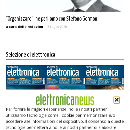
“Organizzare”: ne parliamo con Stefano Germani
a cura della redazion
-
6 Luglio 2020
Selezione di elettronica
Per fornire le migliori esperienze, noi e i nostri partner
utilizziamo tecnologie come i cookie per memorizzare e/o
Edicola web
accedere alle informazioni del dispositivo. Il consenso a queste
tecnologie permetterà a noi e ai nostri partner di elaborare