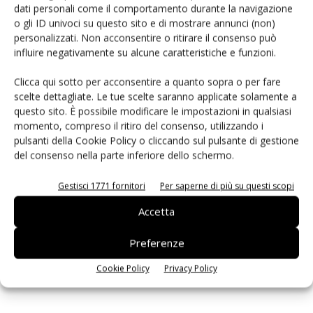
dati personali come il comportamento durante la navigazione
PCB Magazine
o gli ID univoci su questo sito e di mostrare annunci (non)
personalizzati. Non acconsentire o ritirare il consenso può
influire negativamente su alcune caratteristiche e funzioni.
Clicca qui sotto per acconsentire a quanto sopra o per fare
scelte dettagliate. Le tue scelte saranno applicate solamente a
questo sito. È possibile modificare le impostazioni in qualsiasi
momento, compreso il ritiro del consenso, utilizzando i
pulsanti della Cookie Policy o cliccando sul pulsante di gestione
del consenso nella parte inferiore dello schermo.
Gestisci 1771 fornitori
Per saperne di più su questi scopi
Edicola web
Accetta
Preferenze
ISCRIVITI ALLA NEWSLETTER
Cookie Policy
Privacy Policy