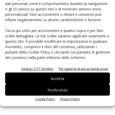
dati personali come il comportamento durante la navigazione
o gli ID univoci su questo sito e di mostrare annunci (non)
PCB Magazine
personalizzati. Non acconsentire o ritirare il consenso può
influire negativamente su alcune caratteristiche e funzioni.
Clicca qui sotto per acconsentire a quanto sopra o per fare
scelte dettagliate. Le tue scelte saranno applicate solamente a
questo sito. È possibile modificare le impostazioni in qualsiasi
momento, compreso il ritiro del consenso, utilizzando i
pulsanti della Cookie Policy o cliccando sul pulsante di gestione
del consenso nella parte inferiore dello schermo.
Gestisci 1771 fornitori
Per saperne di più su questi scopi
Edicola web
Accetta
Preferenze
ISCRIVITI ALLA NEWSLETTER
Cookie Policy
Privacy Policy