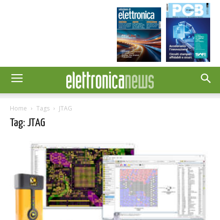
Home
Tags
JTAG
Tag: JTAG