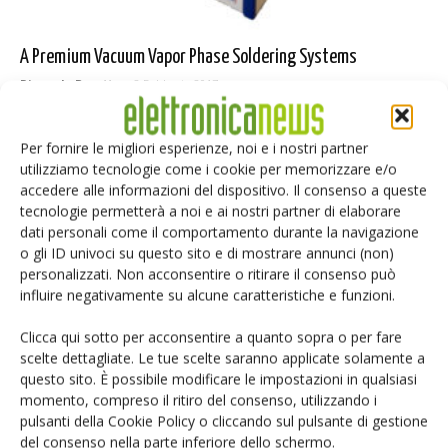
A Premium Vacuum Vapor Phase Soldering Systems
Riccardo Busetto
-
2 Febbraio 2017
Per fornire le migliori esperienze, noi e i nostri partner
utilizziamo tecnologie come i cookie per memorizzare e/o
Selezione di elettronica
accedere alle informazioni del dispositivo. Il consenso a queste
tecnologie permetterà a noi e ai nostri partner di elaborare
dati personali come il comportamento durante la navigazione
o gli ID univoci su questo sito e di mostrare annunci (non)
personalizzati. Non acconsentire o ritirare il consenso può
influire negativamente su alcune caratteristiche e funzioni.
Clicca qui sotto per acconsentire a quanto sopra o per fare
scelte dettagliate. Le tue scelte saranno applicate solamente a
questo sito. È possibile modificare le impostazioni in qualsiasi
momento, compreso il ritiro del consenso, utilizzando i
Edicola web
pulsanti della Cookie Policy o cliccando sul pulsante di gestione
del consenso nella parte inferiore dello schermo.