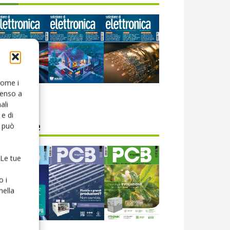
 come i
senso a
icola web
ali
e di
o può
CB Magazine
 Le tue
o i
nella