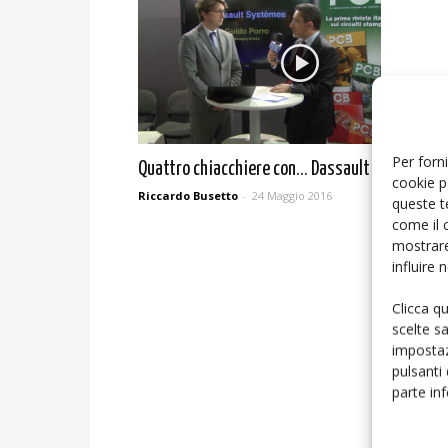
Per forni
Quattro chiacchiere con… Dassault Systèmes
cookie p
Riccardo Busetto
-
24 Maggio 2016
queste t
come il 
mostrare
influire
Clicca q
scelte s
impostaz
pulsanti
parte in