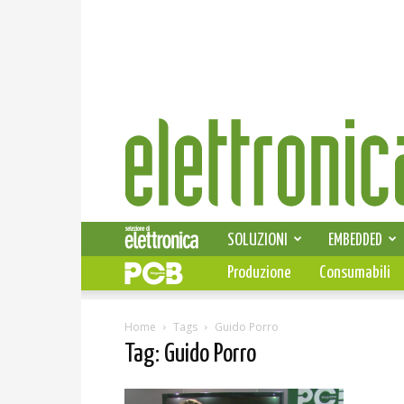
Elettronica
News
SOLUZIONI
EMBEDDED
Produzione
Consumabili
Home
Tags
Guido Porro
Tag: Guido Porro