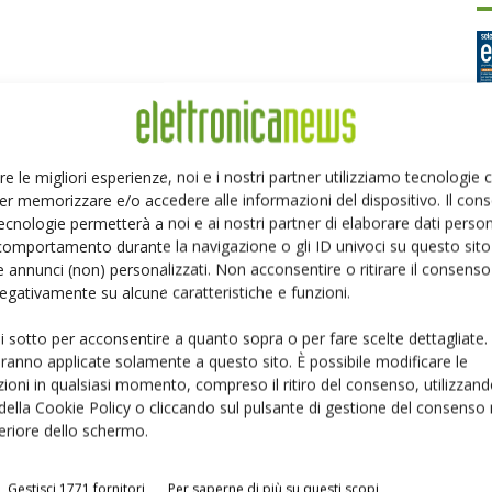
re le migliori esperienze, noi e i nostri partner utilizziamo tecnologie
er memorizzare e/o accedere alle informazioni del dispositivo. Il con
Ed
ecnologie permetterà a noi e ai nostri partner di elaborare dati person
comportamento durante la navigazione o gli ID univoci su questo sito 
 annunci (non) personalizzati. Non acconsentire o ritirare il consens
P
 negativamente su alcune caratteristiche e funzioni.
ui sotto per acconsentire a quanto sopra o per fare scelte dettagliate.
aranno applicate solamente a questo sito. È possibile modificare le
ioni in qualsiasi momento, compreso il ritiro del consenso, utilizzand
 della Cookie Policy o cliccando sul pulsante di gestione del consenso 
feriore dello schermo.
Gestisci 1771 fornitori
Per saperne di più su questi scopi