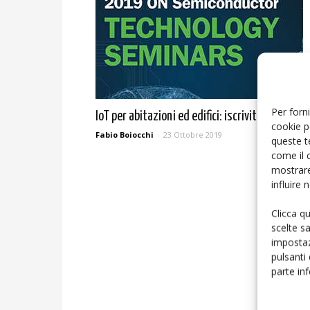
Per forni
IoT per abitazioni ed edifici: iscriviti al seminar
cookie p
Fabio Boiocchi
-
23 Ottobre 2019
queste t
come il 
mostrare
influire
Clicca q
scelte s
impostaz
pulsanti
parte in