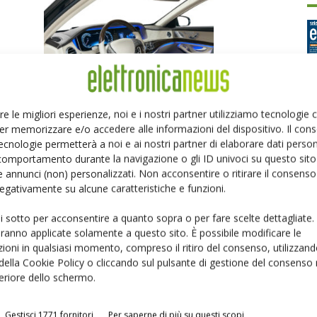
re le migliori esperienze, noi e i nostri partner utilizziamo tecnologie
io
Dispositivo Gateway per bus Lin
er memorizzare e/o accedere alle informazioni del dispositivo. Il con
Ed
Selezione di Elettronica
-
2 Novembre 2017
ecnologie permetterà a noi e ai nostri partner di elaborare dati person
comportamento durante la navigazione o gli ID univoci su questo sito 
 annunci (non) personalizzati. Non acconsentire o ritirare il consens
P
 negativamente su alcune caratteristiche e funzioni.
ui sotto per acconsentire a quanto sopra o per fare scelte dettagliate.
aranno applicate solamente a questo sito. È possibile modificare le
ioni in qualsiasi momento, compreso il ritiro del consenso, utilizzand
 della Cookie Policy o cliccando sul pulsante di gestione del consenso 
feriore dello schermo.
Gestisci 1771 fornitori
Per saperne di più su questi scopi