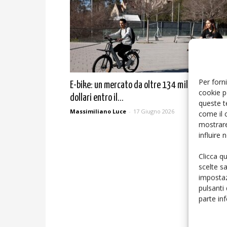
Per forni
E-bike: un mercato da oltre 134 miliardi di
cookie p
dollari entro il...
queste t
Massimiliano Luce
-
17 Giugno 2026
come il 
mostrare
influire
Clicca q
scelte s
impostaz
pulsanti
parte in