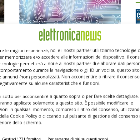
re le migliori esperienze, noi e i nostri partner utilizziamo tecnologie
Semiconduttori: boom di apparecchiature di
er memorizzare e/o accedere alle informazioni del dispositivo. Il con
Ed
metrologia e ispezione
ecnologie permetterà a noi e ai nostri partner di elaborare dati person
Massimiliano Luce
-
16 Giugno 2026
comportamento durante la navigazione o gli ID univoci su questo sito 
 annunci (non) personalizzati. Non acconsentire o ritirare il consens
P
 negativamente su alcune caratteristiche e funzioni.
ui sotto per acconsentire a quanto sopra o per fare scelte dettagliate.
aranno applicate solamente a questo sito. È possibile modificare le
ioni in qualsiasi momento, compreso il ritiro del consenso, utilizzand
 della Cookie Policy o cliccando sul pulsante di gestione del consenso 
feriore dello schermo.
Gestisci 1771 fornitori
Per saperne di più su questi scopi