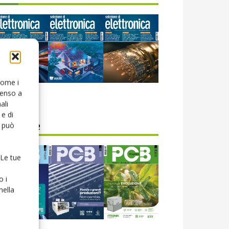
 come i
senso a
icola web
ali
e di
o può
CB Magazine
 Le tue
o i
nella