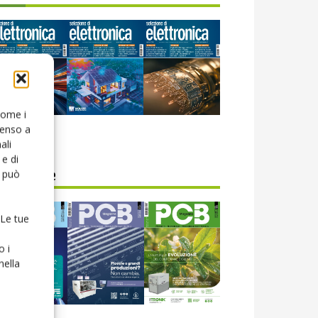
 come i
senso a
icola web
ali
e di
o può
CB Magazine
 Le tue
o i
nella