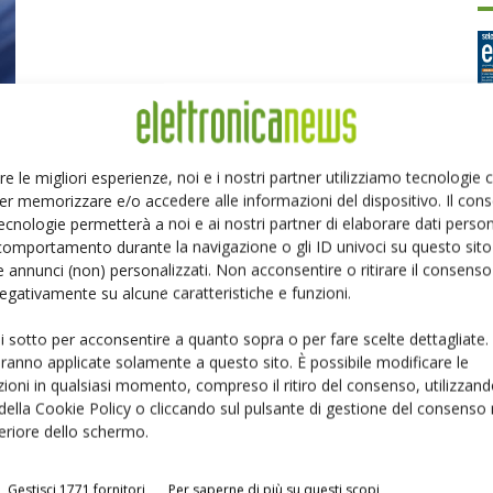
re le migliori esperienze, noi e i nostri partner utilizziamo tecnologie
er memorizzare e/o accedere alle informazioni del dispositivo. Il con
Ed
ecnologie permetterà a noi e ai nostri partner di elaborare dati person
comportamento durante la navigazione o gli ID univoci su questo sito 
 annunci (non) personalizzati. Non acconsentire o ritirare il consens
P
 negativamente su alcune caratteristiche e funzioni.
ui sotto per acconsentire a quanto sopra o per fare scelte dettagliate.
aranno applicate solamente a questo sito. È possibile modificare le
ioni in qualsiasi momento, compreso il ritiro del consenso, utilizzand
 della Cookie Policy o cliccando sul pulsante di gestione del consenso 
feriore dello schermo.
Gestisci 1771 fornitori
Per saperne di più su questi scopi