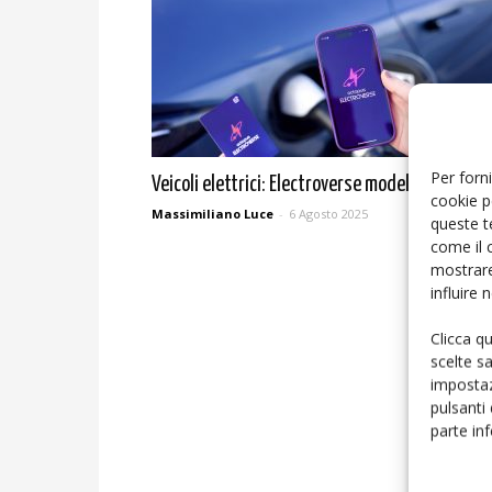
Per forni
Veicoli elettrici: Electroverse modello vincente
cookie p
Massimiliano Luce
-
6 Agosto 2025
queste t
come il 
mostrare
influire
Clicca q
scelte s
impostaz
pulsanti
parte in