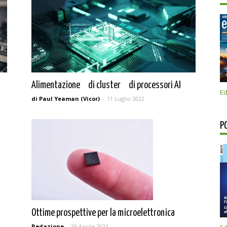
Alimentazione di cluster di processori AI
Ed
di Paul Yeaman (Vicor)
-
11 Luglio 2022
P
Ottime prospettive per la microelettronica
Redazione
-
29 Aprile 2021