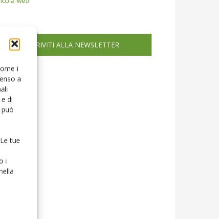
icola web
ISCRIVITI ALLA NEWSLETTER
 come i
senso a
ali
e di
o può
 Le tue
o i
nella