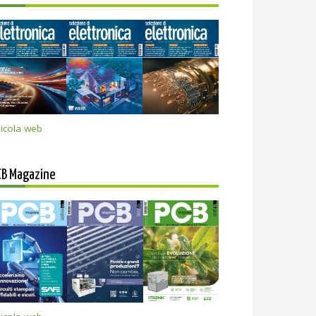
icola web
CB Magazine