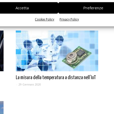
Accetta
Preferenze
LED: moderne tecnologie di lighting
Cookie Policy
Privacy Policy
di Dario Gozzi
-
15 Luglio 2020
La misura della temperatura a distanza nell’IoT
-
29 Gennaio 2020