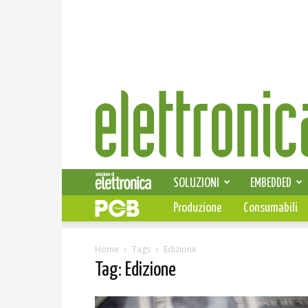
Elettronica
News
SOLUZIONI
EMBEDDED
Produzione
Consumabili
Home
Tags
Edizione
Tag: Edizione