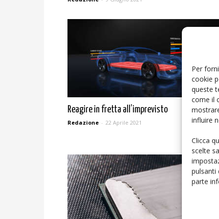
Per forni
cookie p
queste t
come il 
mostrare
Reagire in fretta all’imprevisto
influire
Redazione
-
22 Aprile 2021
Clicca q
scelte s
impostaz
pulsanti
parte in