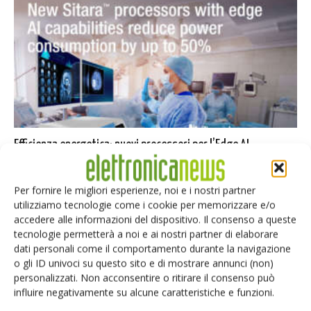
Efficienza energetica: nuovi processori per l’Edge AI
Massimiliano Luce
-
1 Luglio 2022
Per fornire le migliori esperienze, noi e i nostri partner
utilizziamo tecnologie come i cookie per memorizzare e/o
accedere alle informazioni del dispositivo. Il consenso a queste
1
2
tecnologie permetterà a noi e ai nostri partner di elaborare
dati personali come il comportamento durante la navigazione
o gli ID univoci su questo sito e di mostrare annunci (non)
personalizzati. Non acconsentire o ritirare il consenso può
influire negativamente su alcune caratteristiche e funzioni.
Selezione di elettronica