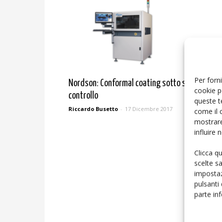
Per forni
Nordson: Conformal coating sotto stretto
cookie p
controllo
queste t
Riccardo Busetto
-
17 Dicembre 2017
come il 
mostrare
influire
Clicca q
scelte s
impostaz
pulsanti
parte in