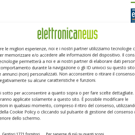
re le migliori esperienze, noi e i nostri partner utilizziamo tecnologie
er memorizzare e/o accedere alle informazioni del dispositivo. Il con
Ed
ecnologie permetterà a noi e ai nostri partner di elaborare dati person
comportamento durante la navigazione o gli ID univoci su questo sito 
 annunci (non) personalizzati. Non acconsentire o ritirare il consens
P
 negativamente su alcune caratteristiche e funzioni.
ui sotto per acconsentire a quanto sopra o per fare scelte dettagliate.
aranno applicate solamente a questo sito. È possibile modificare le
ioni in qualsiasi momento, compreso il ritiro del consenso, utilizzand
 della Cookie Policy o cliccando sul pulsante di gestione del consenso 
feriore dello schermo.
Gestisci 1771 fornitori
Per saperne di più su questi scopi