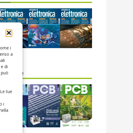
 come i
senso a
icola web
ali
e di
o può
CB Magazine
 Le tue
o i
nella