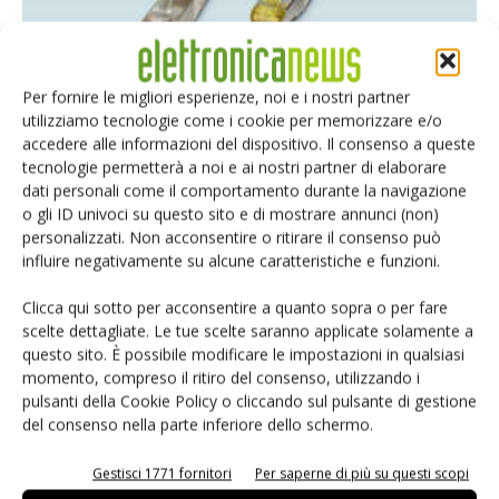
Cavi patch RJ45 per applicazioni building da Phoenix Contact
Per fornire le migliori esperienze, noi e i nostri partner
Massimiliano Luce
-
22 Novembre 2021
utilizziamo tecnologie come i cookie per memorizzare e/o
accedere alle informazioni del dispositivo. Il consenso a queste
tecnologie permetterà a noi e ai nostri partner di elaborare
dati personali come il comportamento durante la navigazione
o gli ID univoci su questo sito e di mostrare annunci (non)
personalizzati. Non acconsentire o ritirare il consenso può
influire negativamente su alcune caratteristiche e funzioni.
Clicca qui sotto per acconsentire a quanto sopra o per fare
scelte dettagliate. Le tue scelte saranno applicate solamente a
questo sito. È possibile modificare le impostazioni in qualsiasi
momento, compreso il ritiro del consenso, utilizzando i
Sensori Wireless come applicazione chiave per l’Energy
pulsanti della Cookie Policy o cliccando sul pulsante di gestione
del consenso nella parte inferiore dello schermo.
Harvesting
Fabio Boiocchi
-
17 Marzo 2021
Gestisci 1771 fornitori
Per saperne di più su questi scopi