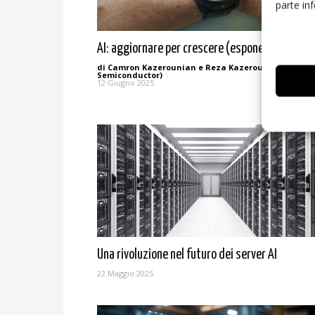
parte in
AI: aggiornare per crescere (esponenzialment
di Camron Kazerounian e Reza Kazerounian (Alif
Semiconductor)
-
12 Giugno 2025
Una rivoluzione nel futuro dei server AI
22 Maggio 2025