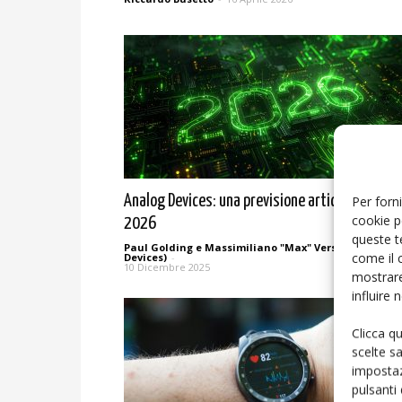
Per forni
Analog Devices: una previsione articolata per il
cookie p
2026
queste t
Paul Golding e Massimiliano "Max" Versace (Analog
come il 
Devices)
-
10 Dicembre 2025
mostrare
influire
Clicca q
scelte s
impostaz
pulsanti