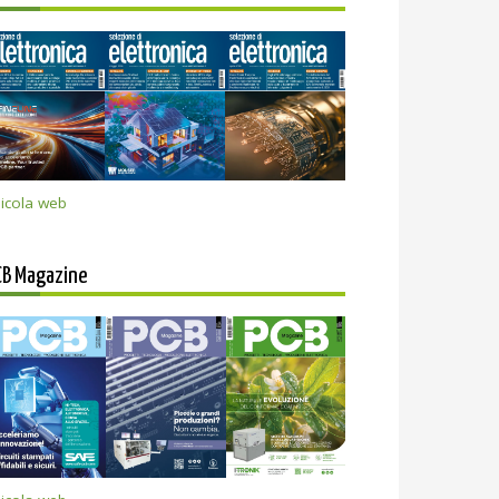
icola web
CB Magazine