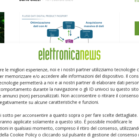
Ed
re le migliori esperienze, noi e i nostri partner utilizziamo tecnologie
DPP: Digital Product Passport
er memorizzare e/o accedere alle informazioni del dispositivo. Il con
11 Novembre 2025
ecnologie permetterà a noi e ai nostri partner di elaborare dati person
comportamento durante la navigazione o gli ID univoci su questo sito 
 annunci (non) personalizzati. Non acconsentire o ritirare il consens
 negativamente su alcune caratteristiche e funzioni.
ui sotto per acconsentire a quanto sopra o per fare scelte dettagliate.
aranno applicate solamente a questo sito. È possibile modificare le
ioni in qualsiasi momento, compreso il ritiro del consenso, utilizzand
 della Cookie Policy o cliccando sul pulsante di gestione del consenso 