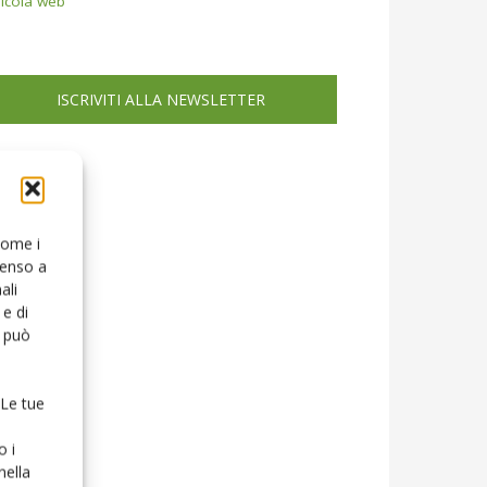
icola web
ISCRIVITI ALLA NEWSLETTER
 come i
senso a
ali
e di
o può
 Le tue
o i
nella