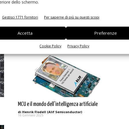
feriore dello schermo.
Gestisci 1771 fornitori
Per saperne di più su questi scopi
e)
Aggiornare con l’AI per crescere
(esponenzialmente)
Accetta
Preferenze
di Camron Kazerounian e Reza Kazerounian (Alif
Semiconductor)
-
29 Maggio 2025
Cookie Policy
Privacy Policy
MCU e il mondo dell’intelligenza artificiale
di Henrik Flodell (Alif Semiconductor)
-
16 Gennaio 2025