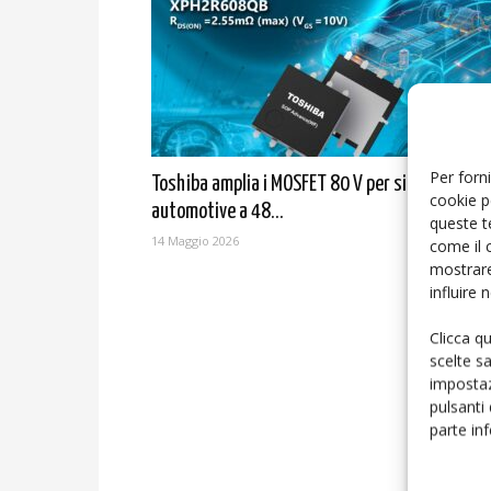
Per forni
Toshiba amplia i MOSFET 80 V per sistemi
cookie p
automotive a 48...
queste t
14 Maggio 2026
come il 
mostrare
influire
Clicca q
scelte s
impostaz
pulsanti
parte in