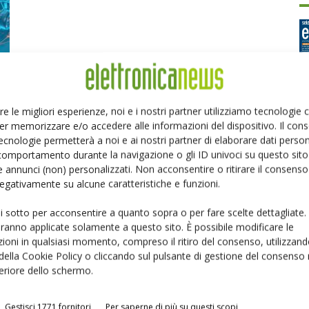
re le migliori esperienze, noi e i nostri partner utilizziamo tecnologie
er memorizzare e/o accedere alle informazioni del dispositivo. Il con
Ed
ecnologie permetterà a noi e ai nostri partner di elaborare dati person
comportamento durante la navigazione o gli ID univoci su questo sito 
 annunci (non) personalizzati. Non acconsentire o ritirare il consens
P
 negativamente su alcune caratteristiche e funzioni.
ui sotto per acconsentire a quanto sopra o per fare scelte dettagliate.
aranno applicate solamente a questo sito. È possibile modificare le
ioni in qualsiasi momento, compreso il ritiro del consenso, utilizzand
 della Cookie Policy o cliccando sul pulsante di gestione del consenso 
feriore dello schermo.
Gestisci 1771 fornitori
Per saperne di più su questi scopi