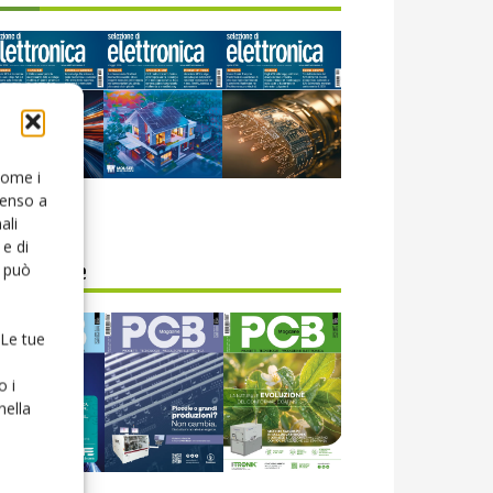
 come i
senso a
icola web
ali
e di
o può
CB Magazine
 Le tue
o i
nella