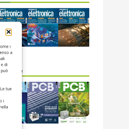
 come i
senso a
icola web
ali
e di
o può
CB Magazine
 Le tue
o i
nella