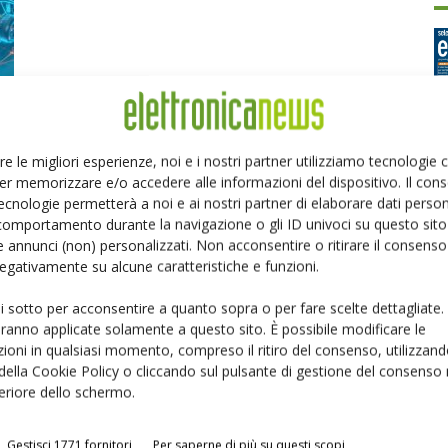
re le migliori esperienze, noi e i nostri partner utilizziamo tecnologie
er memorizzare e/o accedere alle informazioni del dispositivo. Il con
Ed
ecnologie permetterà a noi e ai nostri partner di elaborare dati person
comportamento durante la navigazione o gli ID univoci su questo sito 
 annunci (non) personalizzati. Non acconsentire o ritirare il consens
P
 negativamente su alcune caratteristiche e funzioni.
ui sotto per acconsentire a quanto sopra o per fare scelte dettagliate.
aranno applicate solamente a questo sito. È possibile modificare le
ioni in qualsiasi momento, compreso il ritiro del consenso, utilizzand
 della Cookie Policy o cliccando sul pulsante di gestione del consenso 
feriore dello schermo.
Gestisci 1771 fornitori
Per saperne di più su questi scopi