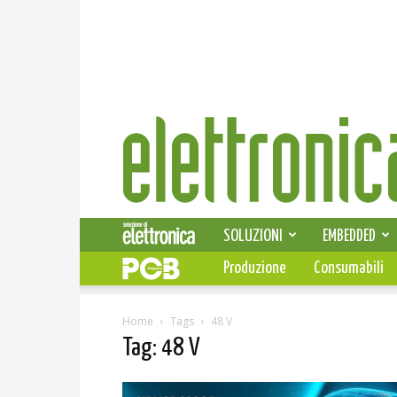
Elettronica
News
SOLUZIONI
EMBEDDED
Produzione
Consumabili
Home
Tags
48 V
Tag: 48 V