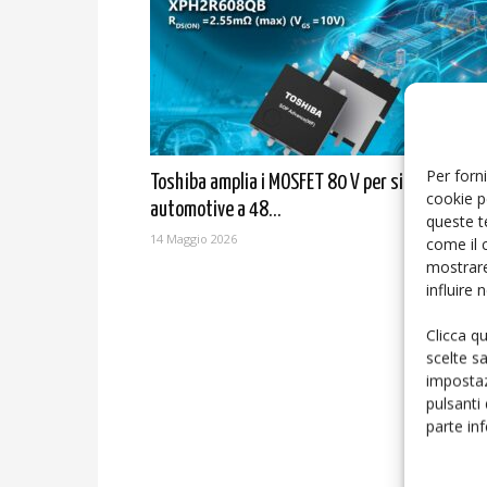
Per forni
Toshiba amplia i MOSFET 80 V per sistemi
cookie p
automotive a 48...
queste t
14 Maggio 2026
come il 
mostrare
influire
Clicca q
scelte s
impostaz
pulsanti
parte in