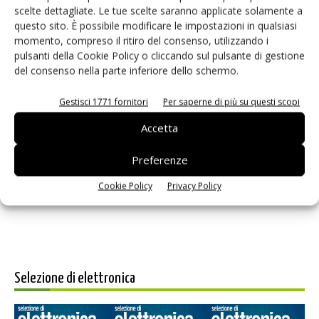
scelte dettagliate. Le tue scelte saranno applicate solamente a
questo sito. È possibile modificare le impostazioni in qualsiasi
momento, compreso il ritiro del consenso, utilizzando i
pulsanti della Cookie Policy o cliccando sul pulsante di gestione
del consenso nella parte inferiore dello schermo.
Gestisci 1771 fornitori
Per saperne di più su questi scopi
Accetta
Salva il mio nome, email e sito web in questo browser per i
prossimi commenti.
Preferenze
Cookie Policy
Privacy Policy
Selezione di elettronica