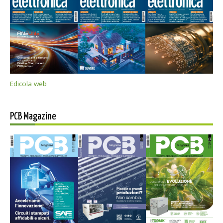
Edicola web
PCB Magazine