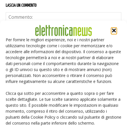
LASCIA UN COMMENTO
Per fornire le migliori esperienze, noi e i nostri partner
utilizziamo tecnologie come i cookie per memorizzare e/o
accedere alle informazioni del dispositivo. Il consenso a queste
tecnologie permetterà a noi e ai nostri partner di elaborare
dati personali come il comportamento durante la navigazione
o gli ID univoci su questo sito e di mostrare annunci (non)
personalizzati. Non acconsentire o ritirare il consenso può
influire negativamente su alcune caratteristiche e funzioni.
Clicca qui sotto per acconsentire a quanto sopra o per fare
scelte dettagliate. Le tue scelte saranno applicate solamente a
questo sito. È possibile modificare le impostazioni in qualsiasi
momento, compreso il ritiro del consenso, utilizzando i
Salva il mio nome, email e sito web in questo browser per i
pulsanti della Cookie Policy o cliccando sul pulsante di gestione
prossimi commenti.
del consenso nella parte inferiore dello schermo.