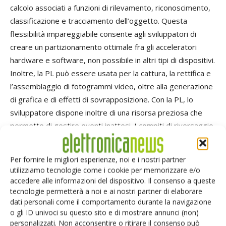
calcolo associati a funzioni di rilevamento, riconoscimento,
classificazione e tracciamento dell’oggetto. Questa
flessibilità impareggiabile consente agli sviluppatori di
creare un partizionamento ottimale fra gli acceleratori
hardware e software, non possibile in altri tipi di dispositivi.
Inoltre, la PL può essere usata per la cattura, la rettifica e
l’assemblaggio di fotogrammi video, oltre alla generazione
di grafica e di effetti di sovrapposizione. Con la PL, lo
sviluppatore dispone inoltre di una risorsa preziosa che
permette di gestire eventi inattesi. I compiti di riversaggio
su hardware parallelizzato nella logica programmabile non
solo aiutano a ridurre il carico sul processore e/o la
Per fornire le migliori esperienze, noi e i nostri partner
dissipazione di potenza. Vale anche la pena di menzionare
utilizziamo tecnologie come i cookie per memorizzare e/o
che il dispositivo Zynq XA costituisce una famiglia di
accedere alle informazioni del dispositivo. Il consenso a queste
tecnologie permetterà a noi e ai nostri partner di elaborare
dispositivi anziché un singolo dispositivo. XA Zynq consiste
dati personali come il comportamento durante la navigazione
in tre dispositivi che vanno da 28k (XA7Z010) oltre a 85k
o gli ID univoci su questo sito e di mostrare annunci (non)
(XA7Z020) per arrivare fino a 125k (XA7Z030) celle logiche,
personalizzati. Non acconsentire o ritirare il consenso può