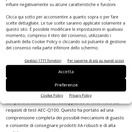
tutte disponibili con un PS identico, ma che differiscono
influire negativamente su alcune caratteristiche e funzioni.
unicamente per la densità di PL, consentendo così ai clienti
Clicca qui sotto per acconsentire a quanto sopra o per fare
di scalare i propri progetti e i propri costi per BOM
scelte dettagliate. Le tue scelte saranno applicate solamente a
(distinta materiali) in modo rapido ed efficiente. Xilinx è
questo sito. È possibile modificare le impostazioni in qualsiasi
completamente consapevole dei requisiti di qualità e di
momento, compreso il ritiro del consenso, utilizzando i
affidabilità nell’industria automobilistica e ha optato per
pulsanti della Cookie Policy o cliccando sul pulsante di gestione
del consenso nella parte inferiore dello schermo.
l’uso dello standard di qualifica AEC-Q100 unicamente
come punto di riferimento per la sua qualifica automotive. A
Gestisci 1771 fornitori
Per saperne di più su questi scopi
partire dalla famiglia XA Spartan 3A in tecnologia da 90 nm,
Accetta
Xilinx ha iniziato a collaudare i prodotti in base al proprio
programma “Oltre AEC-Q100” sviluppato internamente, il
Preferenze
quale introduce sul mercato i requisiti più stringenti
provenienti dai principali produttori di autovetture e di
Cookie Policy
Privacy Policy
componenti automotive, raddoppiando di fatto molti dei
requisiti di test AEC-Q100. Questo ha portato ad una
comprensione completa dei possibili meccanismi di guasto
e consente di consegnare prodotti XA robusti e di alta