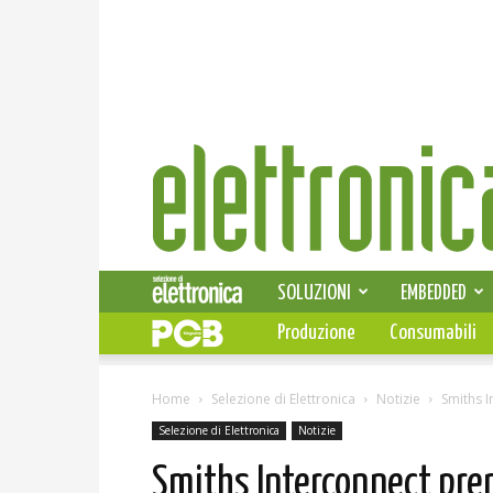
Elettronica
News
SOLUZIONI
EMBEDDED
Produzione
Consumabili
Home
Selezione di Elettronica
Notizie
Smiths I
Selezione di Elettronica
Notizie
Smiths Interconnect prem