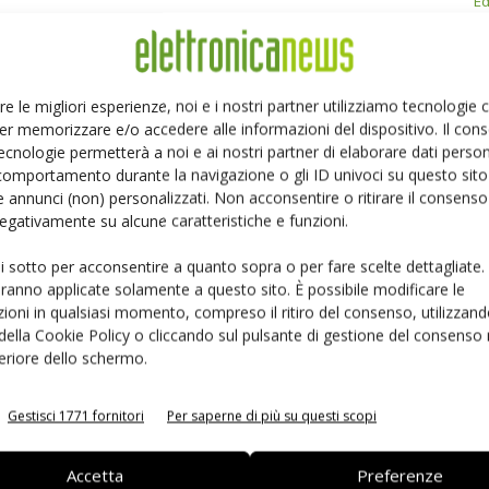
Ed
Linkedin
Pinterest
Email
re le migliori esperienze, noi e i nostri partner utilizziamo tecnologie
er memorizzare e/o accedere alle informazioni del dispositivo. Il con
ecnologie permetterà a noi e ai nostri partner di elaborare dati person
comportamento durante la navigazione o gli ID univoci su questo sito 
 annunci (non) personalizzati. Non acconsentire o ritirare il consens
 negativamente su alcune caratteristiche e funzioni.
ui sotto per acconsentire a quanto sopra o per fare scelte dettagliate.
aranno applicate solamente a questo sito. È possibile modificare le
ioni in qualsiasi momento, compreso il ritiro del consenso, utilizzand
 della Cookie Policy o cliccando sul pulsante di gestione del consenso 
feriore dello schermo.
 la sfida passa da
Siemens e NVIDIA insieme sull’IA
Gestisci 1771 fornitori
Per saperne di più su questi scopi
 interoperabilità
agentica per l’EDA
Accetta
Preferenze