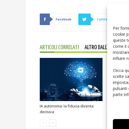
Facebook
Twitter
Per forni
cookie p
queste t
come il 
ARTICOLI CORRELATI
ALTRO DALL'AUTORE
mostrare
influire
Clicca q
scelte s
impostaz
pulsanti
parte in
IA autonoma: la fiducia diventa
Smart home:
decisiva
sicurezza e