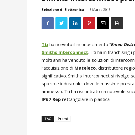
Selezione di Elettronica
-
5 Marzo 2018
Tti
ha ricevuto il riconoscimento “
Emea Distr
Smiths Interconnect
. Tti ha in franchising
molti anni ha venduto le soluzioni di intercon
l’acquisizione di
Mateleco
, distributore regi
significativo. Smiths Interconnect si rivolge s
spazio e industriale, dove le massime prestaz
ammesso. Tti ha riscontrato un notevole succe
IP67 Rep
rettangolare in plastica.
TAG
Premi