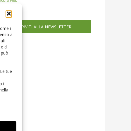
icola web
ISCRIVITI ALLA NEWSLETTER
 come i
senso a
ali
e di
o può
 Le tue
o i
nella