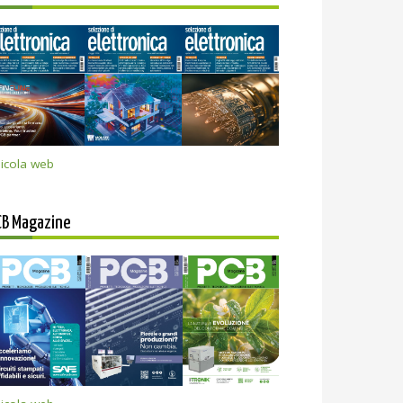
icola web
CB Magazine