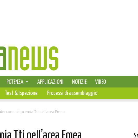
SELEZIONE DI ELETTRONICA
POTENZA
APPLICAZIONI
NOTIZIE
VIDEO
PCB
Test & Ispezione
Processi di assemblaggio
nterconnect premia Tti nell’area Emea
ia Tti nell’area Emea
S