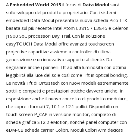
A
Embedded World 2015
il focus di
Data Modul
sarà
sullo sviluppo del prodotto proprietario. Con i sistemi
embedded Data Modul presenta la nuova scheda Pico-ITX
basata sul più recente Intel Atom E3815 / E3845 e Celeron
J1900 SoC processori Bay Trail. Con la soluzione
easyTOUCH Data Modul offre avanzati touchscreen
projective capacitive assieme a controller di ultima
generazione e un innovativo supporto al cliente. Da
segnalare anche i pannelli Tft ad alta luminosità con ottima
leggibilità alla luce del sole così come Tft in optical bonding.
Le novità Tft di Ortustech con nuovi modelli estremamente
sottili e compatti e prestazioni ottiche davvero uniche. In
esposizione anche il nuovo concetto di prodotto modulare,
che copre i formati 7, 10.1 e 12.1 pollici. Disponibili con
touch screen P_CAP in versione monitor, completo di
scheda grafica ST2:2 eMotion, nonché panel computer con
eDM-CB scheda carrier Colibri. Moduli Colbri Arm decicati